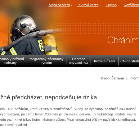
Mapa serveru
Textová verze
English
Rozšířené
ednotky požární
Integrovaný záchranný
Ochrana
Krizové řízení
CNP a strat
ochrany
systém
obyvatelstva
Úvodní strana
/
Inform
žné předcházet, nepodceňujte rizika
elkem 1438 požárům, které vznikly v zemědělství. Škody se vyšplhaly na téměř 243 milionů
vých požárů, při čemž téměř 230 bylo jen za měsíc červen. To nejkritičtější období máme
edu patří k nejrizikovějším měsícům vůbec. Mezi nejčastější příčiny patří lidská nedbalost,
eventivní opatření.