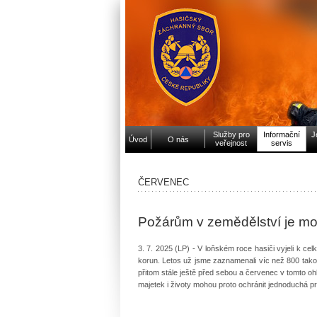
Služby pro
Informační
J
Úvod
O nás
veřejnost
servis
ČERVENEC
Požárům v zemědělství je mo
3. 7. 2025 (LP) - V loňském roce hasiči vyjeli k c
korun. Letos už jsme zaznamenali víc než 800 tako
přitom stále ještě před sebou a červenec v tomto ohl
majetek i životy mohou proto ochránit jednoduchá pr