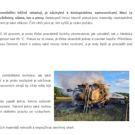
 zemědělci běžně skladují, je náchylné k biologickému samovznícení. Mezi ty
luštěniny, sláma, len a plevy.
Nebezpečí hrozí hlavně pokud jsou materiály naskladněné
 je také vlhkost. Čím vlhčí píce je, tím vyšší je riziko požáru.
 16 procent, je proto třeba pravidelně fyzicky zkontrolovat, jak vizuálně, tak z hlediska
oupnout nad 65 °C. Pokud se to stane, je třeba okamžitě jednat a zavolat hasiče. Přehřátou
 jsou činnosti, které s sebou také nesou riziko vznícení, a je tedy lepší je provádět pod
 zemědělské technice, ale také
dí a je proto nezbytné je udržovat
racovních strojů by vždy měly být
du zapálí jiskra, kterou způsobí
dostane. Takové jiskry také mohou
m obilného prachu se vzduchem.
ých materiálů nekouřit a nepoužívat otevřený oheň.