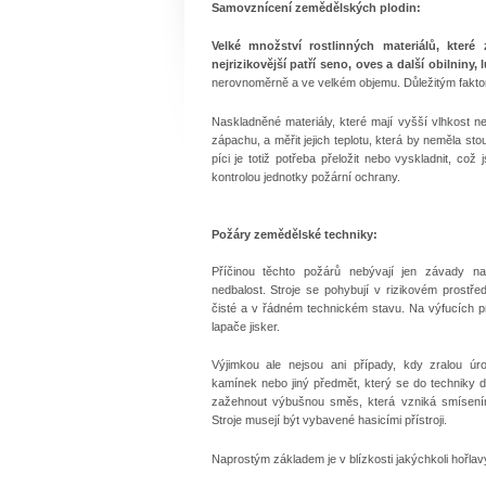
Samovznícení zemědělských plodin:
Velké množství rostlinných materiálů, které
nejrizikovější patří seno, oves a další obilniny, 
nerovnoměrně a ve velkém objemu. Důležitým faktorem
Naskladněné materiály, které mají vyšší vlhkost než
zápachu, a měřit jejich teplotu, která by neměla st
píci je totiž potřeba přeložit nebo vyskladnit, což
kontrolou jednotky požární ochrany.
Požáry zemědělské techniky:
Příčinou těchto požárů nebývají jen závady na
nedbalost. Stroje se pohybují v rizikovém prostře
čisté a v řádném technickém stavu. Na výfucích p
lapače jisker.
Výjimkou ale nejsou ani případy, kdy zralou úro
kamínek nebo jiný předmět, který se do techniky 
zažehnout výbušnou směs, která vzniká smísení
Stroje musejí být vybavené hasicími přístroji.
Naprostým základem je v blízkosti jakýchkoli hořlav