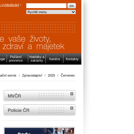
 vyhledávání
Požární
Nabídky a
egie
Kariéra
Kontakty
prevence
zakázky
ační servis
/
Zpravodajství
/
2025
/
Červenec
MVČR
internetové stránky Policie ČR