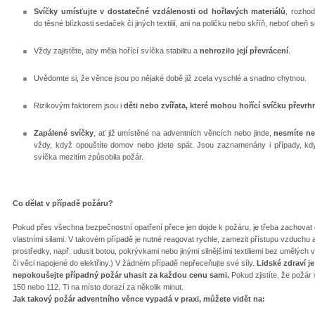
Svíčky umísťujte v dostatečné vzdálenosti od hořlavých materiálů
, rozho
do těsné blízkosti sedaček či jiných textilií, ani na poličku nebo skříň, neboť oheň
Vždy zajistěte, aby měla hořící svíčka stabilitu a
nehrozilo její převrácení
.
Uvědomte si, že věnce jsou po nějaké době již zcela vyschlé a snadno chytnou.
Rizikovým faktorem jsou i
děti nebo zvířata, které mohou hořící svíčku převrh
Zapálené svíčky
, ať již umístěné na adventních věncích nebo jinde,
nesmíte ne
vždy, když opouštíte domov nebo jdete spát. Jsou zaznamenány i případy, kdy s
svíčka mezitím způsobila požár.
Co dělat v případě požáru?
Pokud přes všechna bezpečnostní opatření přece jen dojde k požáru, je třeba zachovat 
vlastními silami. V takovém případě je nutné reagovat rychle, zamezit přístupu vzduchu
prostředky, např. udusit botou, pokrývkami nebo jinými silnějšími textiliemi bez umělých 
či věci napojené do elektřiny.) V žádném případě nepřeceňujte své síly.
Lidské zdraví j
nepokoušejte případný požár uhasit za každou cenu sami.
Pokud zjistíte, že požár
150 nebo 112. Ti na místo dorazí za několik minut.
Jak takový požár adventního věnce vypadá v praxi, můžete vidět na: