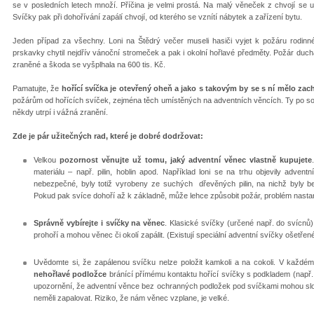
se v posledních letech množí. Příčina je velmi prostá. Na malý věneček z chvojí se 
Svíčky pak při dohořívání zapálí chvojí, od kterého se vznítí nábytek a zařízení bytu.
Jeden případ za všechny. Loni na Štědrý večer museli hasiči vyjet k požáru rodin
prskavky chytil nejdřív vánoční stromeček a pak i okolní hořlavé předměty. Požár ducha
zraněné a škoda se vyšplhala na 600 tis. Kč.
Pamatujte, že
hořící svíčka je otevřený oheň a jako s takovým by se s ní mělo zac
požárům od hořících svíček, zejména těch umístěných na adventních věncích. Ty po sob
někdy utrpí i vážná zranění.
Zde je pár užitečných rad, které je dobré dodržovat:
Velkou
pozornost věnujte už tomu, jaký adventní věnec vlastně kupujete
materiálu – např. pilin, hoblin apod. Například loni se na trhu objevily advent
nebezpečné, byly totiž vyrobeny ze suchých dřevěných pilin, na nichž byly be
Pokud pak svíce dohoří až k základně, může lehce způsobit požár, problém nastan
Správně vybírejte i svíčky na věnec
. Klasické svíčky (určené např. do svícnů)
prohoří a mohou věnec či okolí zapálit. (Existují speciální adventní svíčky ošetřen
Uvědomte si, že zapálenou svíčku nelze položit kamkoli a na cokoli. V každé
nehořlavé podložce
bránící přímému kontaktu hořící svíčky s podkladem (např. c
upozornění, že adventní věnce bez ochranných podložek pod svíčkami mohou slo
neměli zapalovat. Riziko, že nám věnec vzplane, je velké.