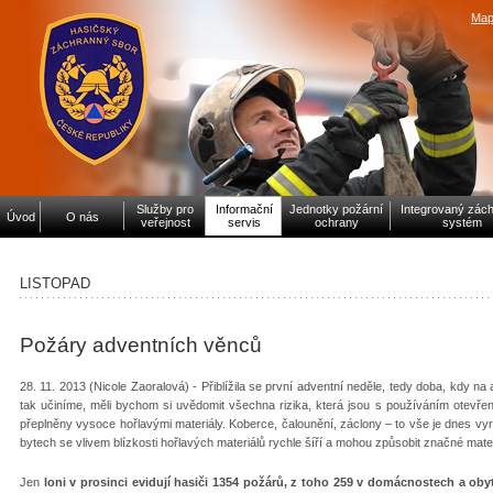
Map
Služby pro
Informační
Jednotky požární
Integrovaný zác
Úvod
O nás
veřejnost
servis
ochrany
systém
LISTOPAD
Požáry adventních věnců
28. 11. 2013 (Nicole Zaoralová) - Přiblížila se první adventní neděle, tedy doba, kdy 
tak učiníme, měli bychom si uvědomit všechna rizika, která jsou s používáním otev
přeplněny vysoce hořlavými materiály. Koberce, čalounění, záclony – to vše je dnes vy
bytech se vlivem blízkosti hořlavých materiálů rychle šíří a mohou způsobit značné mate
Jen
loni v prosinci evidují hasiči 1354 požárů, z toho 259 v domácnostech a o