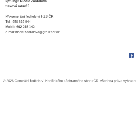
kpt. Mgr. Nicole Zaoralová
tisková mluvčí
MV-generální ředitelství HZS ČR
Tel.: 950 819 944
Mobil: 602 215 142
e-mail:nicole.zaoralova@grh.izscr.cz
Fac
© 2026 Generální ředitelství Hasičského záchranného sboru ČR, všechna práva vyhraze