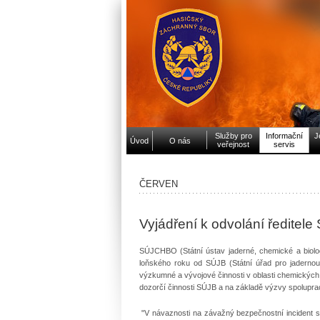
Služby pro
Informační
J
Úvod
O nás
veřejnost
servis
ČERVEN
Vyjádření k odvolání ředit
SÚJCHBO (Státní ústav jaderné, chemické a biol
loňského roku od SÚJB (Státní úřad pro jadernou
výzkumné a vývojové činnosti v oblasti chemických, 
dozorčí činnosti SÚJB a na základě výzvy spolupra
"V návaznosti na závažný bezpečnostní incident sou