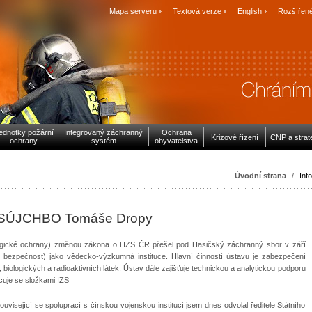
Mapa serveru
Textová verze
English
Rozšířené
ednotky požární
Integrovaný záchranný
Ochrana
Krizové řízení
CNP a strat
ochrany
systém
obyvatelstva
Úvodní strana
/
Inf
ele SÚJCHBO Tomáše Dropy
ogické ochrany) změnou zákona o HZS ČR přešel pod Hasičský záchranný sbor v září
 bezpečnost) jako vědecko-výzkumná instituce. Hlavní činností ústavu je zabezpečení
biologických a radioaktivních látek. Ústav dále zajišťuje technickou a analytickou podporu
cuje se složkami IZS
visející se spoluprací s čínskou vojenskou institucí jsem dnes odvolal ředitele Státního