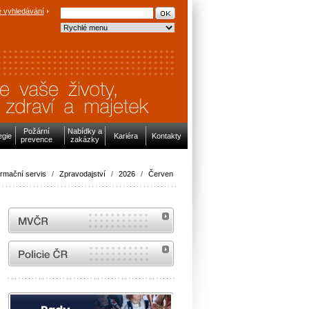
 vyhledávání
Požární
Nabídky a
egie
Kariéra
Kontakty
prevence
zakázky
ormační servis
/
Zpravodajství
/
2026
/
Červen
MVČR
internetové stránky Policie ČR