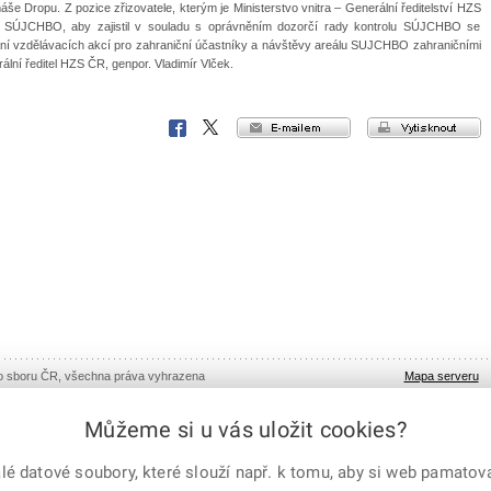
še Dropu. Z pozice zřizovatele, kterým je Ministerstvo vnitra – Generální ředitelství HZS
y SÚJCHBO, aby zajistil v souladu s oprávněním dozorčí rady kontrolu SÚJCHBO se
ní vzdělávacích akcí pro zahraniční účastníky a návštěvy areálu SUJCHBO zahraničními
rální ředitel HZS ČR, genpor. Vladimír Vlček.
e-mailem
vytisknout
Facebook
X
Corp.
ho sboru ČR, všechna práva vyhrazena
Mapa serveru
Můžeme si u vás uložit cookies?
 datové soubory, které slouží např. k tomu, aby si web pamatoval