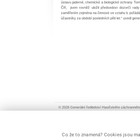
ústavu jaderné, chemické a biologické ochrany Tomá
ČR, jsem rovněž uložil předsedovi dozorčí rad
zaměřením zejména na činnosti ve vztahu k pořádá
účastníky za období posledních pěti let.“ uvedl gene
© 2026 Generální ředitelství Hasičského záchranné
Co že to znamená? Cookies jsou malé