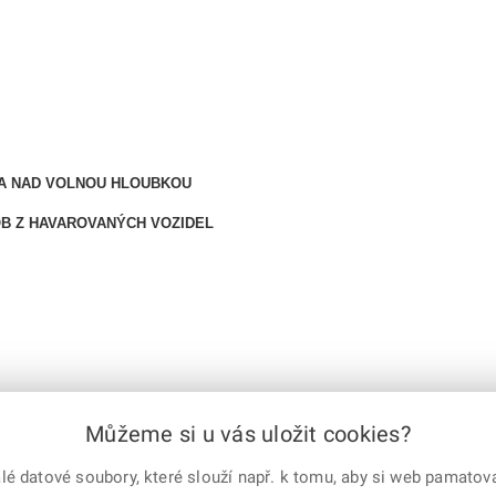
 A NAD VOLNOU HLOUBKOU
OB Z HAVAROVANÝCH VOZIDEL
e-mailem
vytisknout
Facebook
X
Můžeme si u vás uložit cookies?
Corp.
 datové soubory, které slouží např. k tomu, aby si web pamatoval