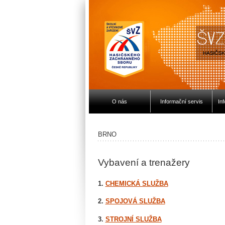
O nás
Informační servis
In
BRNO
Vybavení a trenažery
1.
CHEMICKÁ SLUŽBA
2.
SPOJOVÁ SLUŽBA
3.
STROJNÍ SLUŽBA