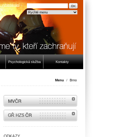
 vyhledávání
Psychologická služba
Kontakty
Menu
/
Brno
MVČR
internetové stránky Hasiči ČR
ODKAZY