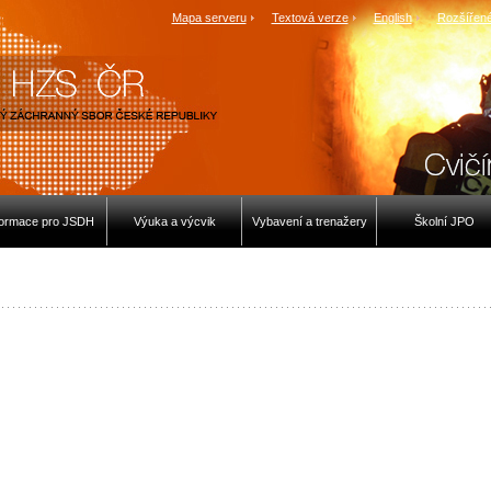
Mapa serveru
Textová verze
English
Rozšířené
formace pro JSDH
Výuka a výcvik
Vybavení a trenažery
Školní JPO