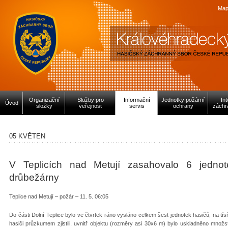
Map
Organizační
Služby pro
Informační
Jednotky požární
In
Úvod
složky
veřejnost
servis
ochrany
záchr
05 KVĚTEN
V Teplicích nad Metují zasahovalo 6 jedno
drůbežárny
Teplice nad Metují – požár – 11. 5. 06:05
Do části Dolní Teplice bylo ve čtvrtek ráno vysláno celkem šest jednotek hasičů, na tí
hasiči průzkumem zjistili, uvnitř objektu (rozměry asi 30x6 m) bylo uskladněno množst