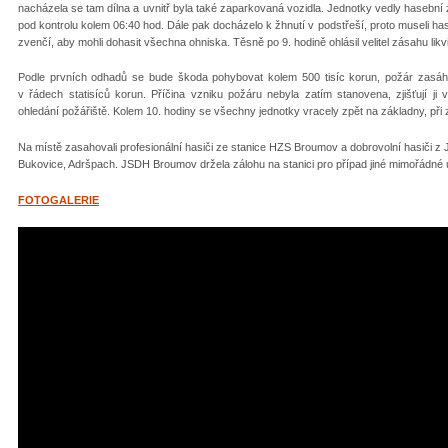
nacházela se tam dílna a uvnitř byla také zaparkovaná vozidla. Jednotky vedly hasební
pod kontrolu kolem 06:40 hod. Dále pak docházelo k žhnutí v podstřeší, proto museli hasi
zvenčí, aby mohli dohasit všechna ohniska. Těsně po 9. hodině ohlásil velitel zásahu likv
Podle prvních odhadů se bude škoda pohybovat kolem 500 tisíc korun, požár zasáhl
v řádech statisíců korun. Příčina vzniku požáru nebyla zatím stanovena, zjišťují ji v
ohledání požářiště. Kolem 10. hodiny se všechny jednotky vracely zpět na základny, při
Na místě zasahovali profesionální hasiči ze stanice HZS Broumov a dobrovolní hasiči z 
Bukovice, Adršpach. JSDH Broumov držela zálohu na stanici pro případ jiné mimořádné u
FOTOGALERIE