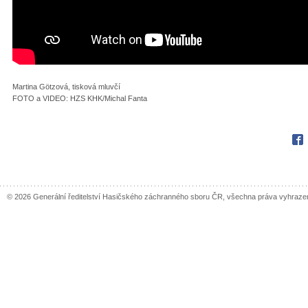
Martina Götzová, tisková mluvčí
FOTO a VIDEO: HZS KHK/Michal Fanta
Fac
© 2026 Generální ředitelství Hasičského záchranného sboru ČR, všechna práva vyhraze