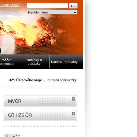
 vyhledávání
Požární
Nabídky a
Kariéra
Kontakty
prevence
zakázky
HZS Ústeckého kraje
/
Organizační složky
MVČR
internetové stránky Hasiči ČR
ODKAZY