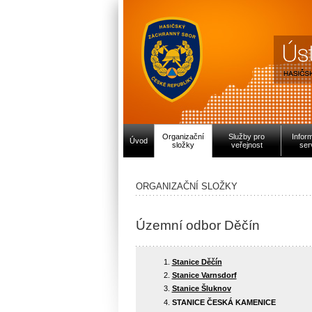
Organizační
Služby pro
Infor
Úvod
složky
veřejnost
ser
ORGANIZAČNÍ SLOŽKY
Územní odbor Děčín
Stanice Děčín
Stanice Varnsdorf
Stanice Šluknov
STANICE ČESKÁ KAMENICE