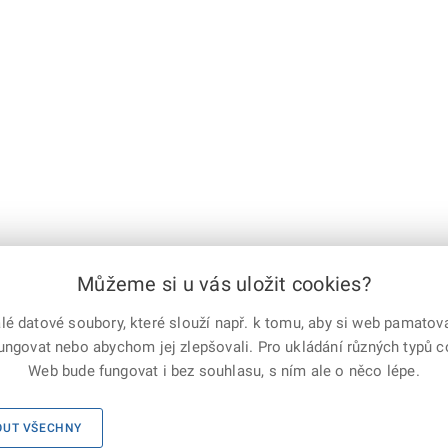
Můžeme si u vás uložit cookies?
 datové soubory, které slouží např. k tomu, aby si web pamatoval
e-mailem
vytisknout
Facebook
X
fungovat nebo abychom jej zlepšovali. Pro ukládání různých typů 
Corp.
Web bude fungovat i bez souhlasu, s ním ale o něco lépe.
ho sboru ČR, všechna práva vyhrazena
Mapa serveru
OUT VŠECHNY