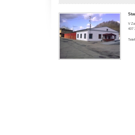
Sta
V Za
407 
Tele