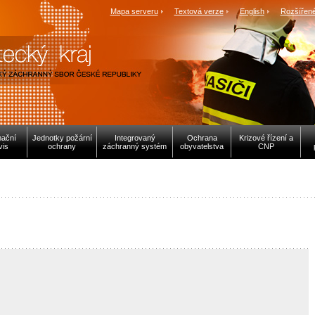
Mapa serveru
Textová verze
English
Rozšířené
mační
Jednotky požární
Integrovaný
Ochrana
Krizové řízení a
vis
ochrany
záchranný systém
obyvatelstva
CNP