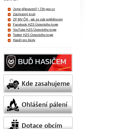
Jsme připraveni? | 72h.gov.cz
Záchranný kruh
ZP MV ČR - jak se stát pojištěncem
Facebook HZS Ústeckého kraje
YouTube HZS Ústeckého kraje
Twitter HZS Ústeckého kraje
Hasiči pro školy