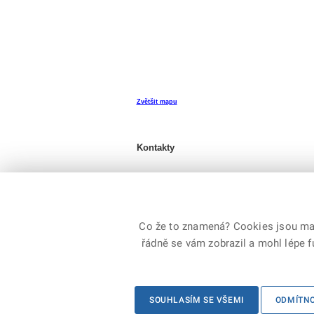
Zvětšit mapu
Kontakty
Územní odbor Děčín
Co že to znamená? Cookies jsou malé
řádně se vám zobrazil a mohl lépe 
© 2026 Generální ředitelství Hasičského záchranné
SOUHLASÍM SE VŠEMI
ODMÍTN