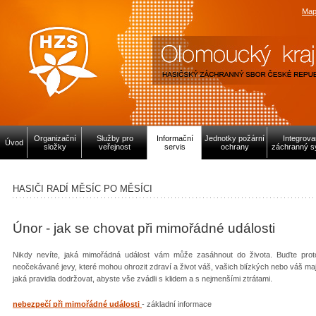
Map
Organizační
Služby pro
Informační
Jednotky požární
Integrov
Úvod
složky
veřejnost
servis
ochrany
záchranný s
HASIČI RADÍ MĚSÍC PO MĚSÍCI
Únor - jak se chovat při mimořádné události
Nikdy nevíte, jaká mimořádná událost vám může zasáhnout do života. Buďte proto p
neočekávané jevy, které mohou ohrozit zdraví a život váš, vašich blízkých nebo váš maj
jaká pravidla dodržovat, abyste vše zvádli s klidem a s nejmenšími ztrátami.
nebezpečí při mimořádné události
- základní informace