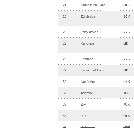
24
Náměšť na Hané
OLK
25
Zdislavice
SČK
26
Přibyslavice
VYS
27
Karlovice
LIK
28
Jemnice
VYS
29
Janov nad Nisou
LIK
30
Nové Město
KHK
31
Adamov
JMK
32
Zliv
JČK
33
Ptení
OLK
34
Dobratice
MSK