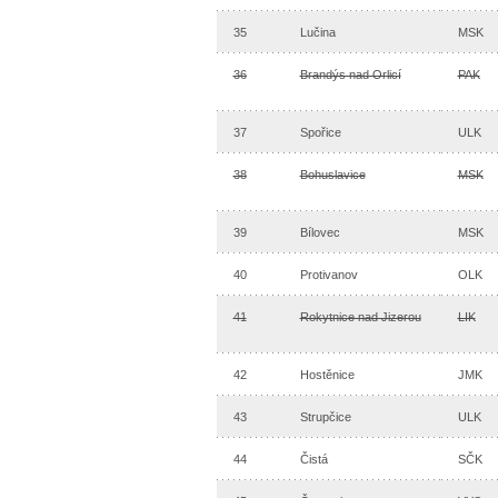
35
Lučina
MSK
36
Brandýs nad Orlicí
PAK
37
Spořice
ULK
38
Bohuslavice
MSK
39
Bílovec
MSK
40
Protivanov
OLK
41
Rokytnice nad Jizerou
LIK
42
Hostěnice
JMK
43
Strupčice
ULK
44
Čistá
SČK