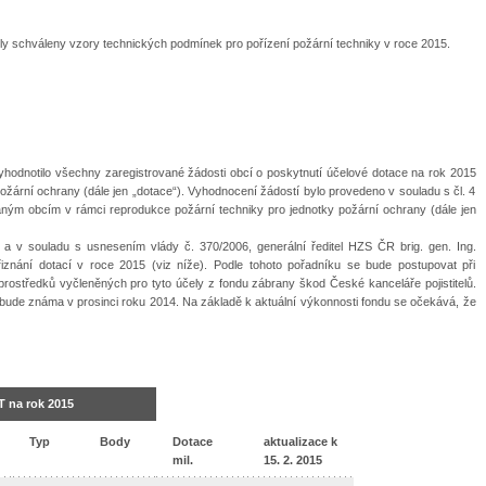
ly schváleny vzory technických podmínek pro pořízení požární techniky v roce 2015.
yhodnotilo všechny zaregistrované žádosti obcí o poskytnutí účelové dotace na rok 2015
ožární ochrany (dále jen „dotace“). Vyhodnocení žádostí bylo provedeno v souladu s čl. 4
ným obcím v rámci reprodukce požární techniky pro jednotky požární ochrany (dále jen
 v souladu s usnesením vlády č. 370/2006, generální ředitel HZS ČR brig. gen. Ing.
řiznání dotací v roce 2015 (viz níže). Podle tohoto pořadníku se bude postupovat při
 prostředků vyčleněných pro tyto účely z fondu zábrany škod České kanceláře pojistitelů.
bude známa v prosinci roku 2014. Na základě k aktuální výkonnosti fondu se očekává, že
T na rok 2015
Typ
Body
Dotace
aktualizace k
mil.
15. 2. 2015