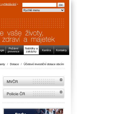
 vyhledávání
Požární
Nabídky a
egie
Kariéra
Kontakty
prevence
zakázky
anty
/
Dotace
/
Účelové investiční dotace obcím
MVČR
internetové stránky Policie ČR