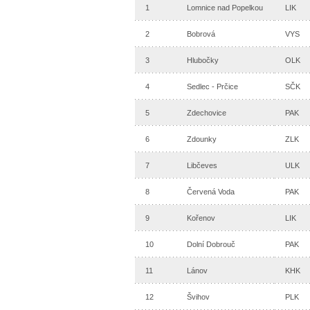
1
Lomnice nad Popelkou
LIK
2
Bobrová
VYS
3
Hlubočky
OLK
4
Sedlec - Prčice
SČK
5
Zdechovice
PAK
6
Zdounky
ZLK
7
Libčeves
ULK
8
Červená Voda
PAK
9
Kořenov
LIK
10
Dolní Dobrouč
PAK
11
Lánov
KHK
12
Švihov
PLK