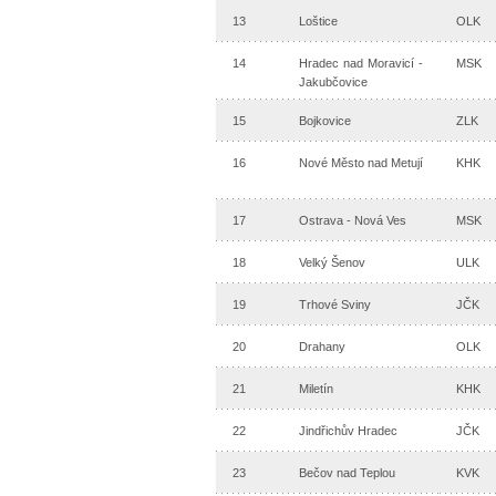
13
Loštice
OLK
14
Hradec nad Moravicí -
MSK
Jakubčovice
15
Bojkovice
ZLK
16
Nové Město nad Metují
KHK
17
Ostrava - Nová Ves
MSK
18
Velký Šenov
ULK
19
Trhové Sviny
JČK
20
Drahany
OLK
21
Miletín
KHK
22
Jindřichův Hradec
JČK
23
Bečov nad Teplou
KVK