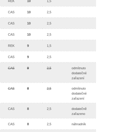
REK
10
1,5
CAS
10
2,5
CAS
10
2,5
CAS
10
2,5
REK
9
1,5
CAS
9
2,5
CAS
9
2,5
odmítnuto
dodatečné
zařazení
CAS
8
2,5
odmítnuto
dodatečné
zařazení
CAS
8
2,5
dodatečně
zařazeno
CAS
8
2,5
náhradník