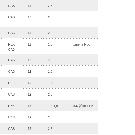
CAS
14
2,5
CAS
13
2,5
CAS
13
2,5
REK
13
1,5
změna typu
CAS
CAS
13
2,5
CAS
12
2,5
REK
12
1,261
CAS
12
2,5
REK
12
1,4
1,5
navýšeno 1,5
CAS
12
2,5
CAS
12
2,5