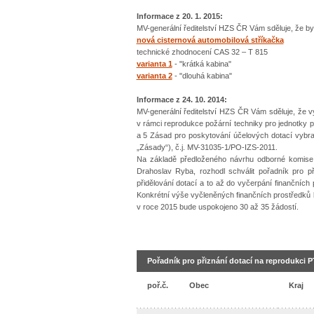
Informace z 20. 1. 2015:
MV-generální ředitelství HZS ČR Vám sděluje, že by
nová cisternová automobilová stříkačka
technické zhodnocení CAS 32 – T 815
varianta 1
- "krátká kabina"
varianta 2
- "dlouhá kabina"
Informace z 24. 10. 2014:
MV-generální ředitelství HZS ČR Vám sděluje, že v
v rámci reprodukce požární techniky pro jednotky p
a 5 Zásad pro poskytování účelových dotací vybra
„Zásady“), č.j. MV-31035-1/PO-IZS-2011.
Na základě předloženého návrhu odborné komise a
Drahoslav Ryba, rozhodl schválit pořadník pro p
přidělování dotací a to až do vyčerpání finančních
Konkrétní výše vyčleněných finančních prostředků 
v roce 2015 bude uspokojeno 30 až 35 žádostí.
Pořadník pro přiznání dotací na reprodukci P
poř.č.
Obec
Kraj