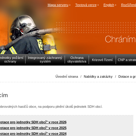
Mapa serveru
Textová verze
English
Rozšířené
ednotky požární
Integrovaný záchranný
Ochrana
Krizové řízení
CNP a strat
ochrany
systém
obyvatelstva
Úvodní strana
/
Nabídky a zakázky
/
Dotace a gr
cím
dobrovolných hasičů obce, na podporu plnění úkolů jednotek SDH obcí.
Dotace pro jednotky SDH obcí" v roce 2026
Dotace pro jednotky SDH obcí" v roce 2025
Dotace pro jednotky SDH obcí" v roce 2024