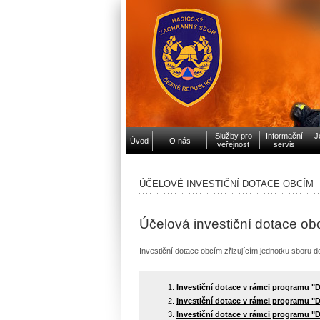
Služby pro
Informační
J
Úvod
O nás
veřejnost
servis
ÚČELOVÉ INVESTIČNÍ DOTACE OBCÍM
Účelová investiční dotace ob
Investiční dotace obcím zřizujícím jednotku sboru 
Investiční dotace v rámci programu "
Investiční dotace v rámci programu "
Investiční dotace v rámci programu "