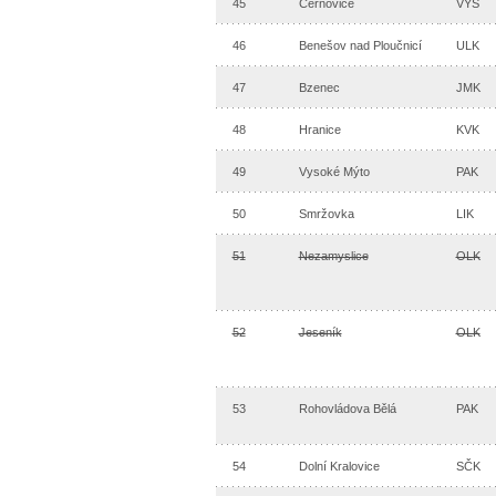
45
Černovice
VYS
46
Benešov nad Ploučnicí
ULK
47
Bzenec
JMK
48
Hranice
KVK
49
Vysoké Mýto
PAK
50
Smržovka
LIK
51
Nezamyslice
OLK
52
Jeseník
OLK
53
Rohovládova Bělá
PAK
54
Dolní Kralovice
SČK