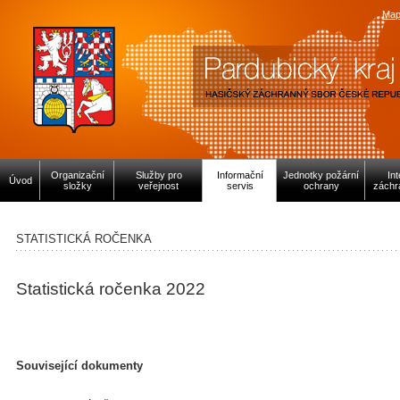
Map
Organizační
Služby pro
Informační
Jednotky požární
In
Úvod
složky
veřejnost
servis
ochrany
záchr
STATISTICKÁ ROČENKA
Statistická ročenka 2022
Související dokumenty