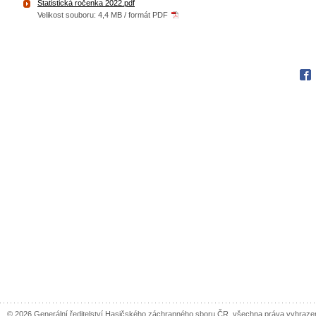
Statistická ročenka 2022.pdf
Velikost souboru: 4,4 MB / formát PDF
Fac
© 2026 Generální ředitelství Hasičského záchranného sboru ČR, všechna práva vyhraze