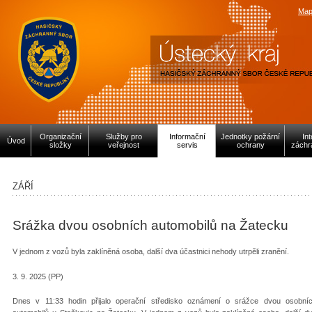
Map
Organizační
Služby pro
Informační
Jednotky požární
In
Úvod
složky
veřejnost
servis
ochrany
záchr
ZÁŘÍ
Srážka dvou osobních automobilů na Žatecku
V jednom z vozů byla zaklíněná osoba, další dva účastnici nehody utrpěli zranění.
3. 9. 2025 (PP)
Dnes v 11:33 hodin přijalo operační středisko
oznámení o srážce dvou osobní