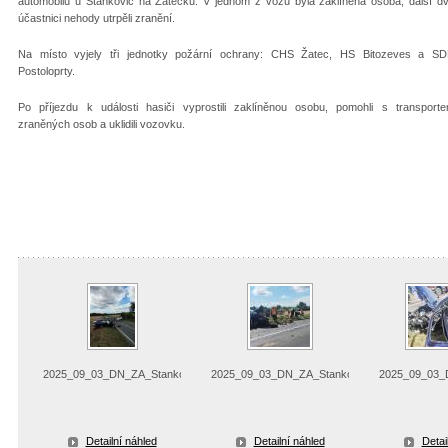
automobilů u Staňkovic na Žatecku. V jednom z vozů byla zaklíněná osoba, další d
účastnici nehody utrpěli zranění.
Na místo vyjely tři jednotky požární ochrany: CHS Žatec, HS Bitozeves a S
Postoloprty.
Po příjezdu k události hasiči vyprostili zaklíněnou osobu, pomohli s transport
zraněných osob a uklidili vozovku.
2025_09_03_DN_ZA_Stankovice
2025_09_03_DN_ZA_Stankovice
2025_09_03_
Detailní náhled
Detailní náhled
Detai