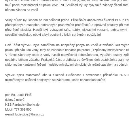
toků podle mezinárodní stupnice WW I–VI. Součástí výuky byly také zásady řízení raf
během zásahu na vodě.
Velký důraz byl kladen na bezpečnost práce. Příslušníci absolvovali školení BOZP z
předepsaných osobních ochranných pracovních prostředků a správné postupy při mimo
převržení plavidla. Hasiči byli vybaveni rafty, pádly, plovacími vestami, ochranným
speciální vodáckou obuví a byli poučeni o jejich správném používání.
Další část výcviku byla zaměřena na bezpečný pohyb na vodě a zvládání krizových s
polohu při pádu do vody, tedy na zádech s nohama po proudu, i způsoby minimalizace riz
V rámci záchrany osob z vody hasiči nacvičovali sebezáchranu, vytažení osoby zpět n
posádky během zásahu. Praktická část probíhala ve čtyřčlenných osádkách a zahrnova
slalomovým kanálem i řešení modelových situací simulujících reálné zásahy na vodních 
Výcvik splnil stanovené cíle a získané zkušenosti i dovednosti příslušníci HZS P
mimořádných událostí spojených se záchranou osob na vodních tocích.
por. Bc. Lucie Pipiš
tisková mluvčí
HZS Pardubického kraje
Mobil: 777 361 800
e-mail: lucie.pipis@hzscr.cz