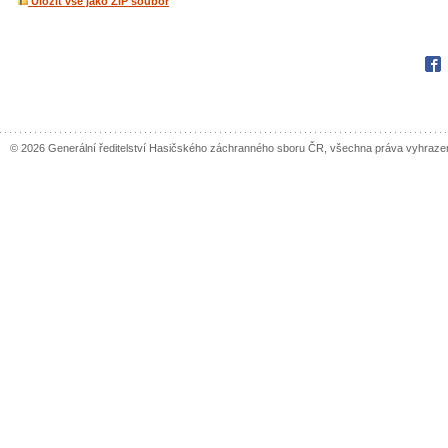
Uložit vše jako ZIP soubor
Fac
© 2026 Generální ředitelství Hasičského záchranného sboru ČR, všechna práva vyhraze