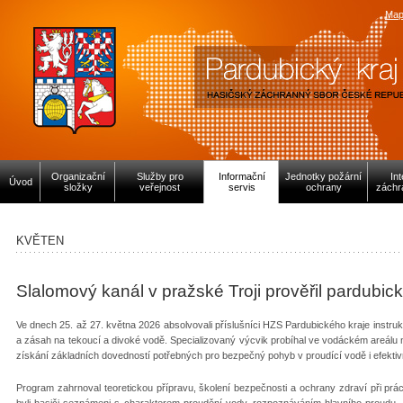
Map
Organizační
Služby pro
Informační
Jednotky požární
In
Úvod
složky
veřejnost
servis
ochrany
záchr
KVĚTEN
Slalomový kanál v pražské Troji prověřil pardubic
Ve dnech 25. až 27. května 2026 absolvovali příslušníci HZS Pardubického kraje inst
a zásah na tekoucí a divoké vodě. Specializovaný výcvik probíhal ve vodáckém areálu
získání základních dovedností potřebných pro bezpečný pohyb v proudící vodě i efekti
Program zahrnoval teoretickou přípravu, školení bezpečnosti a ochrany zdraví při práci
byli hasiči seznámeni s charakterem proudění vody, rozpoznáváním hlavního proudu, „