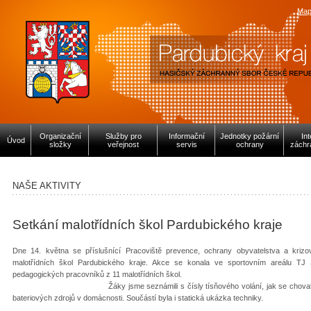
Map
Organizační
Služby pro
Informační
Jednotky požární
In
Úvod
složky
veřejnost
servis
ochrany
záchr
NAŠE AKTIVITY
Setkání malotřídních škol Pardubického kraje
Dne 14. května se příslušnící Pracoviště prevence, ochrany obyvatelstva a krizo
malotřídních škol Pardubického kraje. Akce se konala ve sportovním areálu TJ 
pedagogických pracovníků z 11
Žáky jsme seznámili s čísly tísňového volání, jak se chovat při požár
bateriových zdrojů v domácnosti. Součástí byla i statická ukázka techniky.