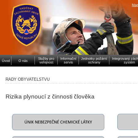
Map
Služby pro
Informační
Jednotky požární
Integrovaný zác
Úvod
O nás
veřejnost
servis
ochrany
systém
RADY OBYVATELSTVU
Rizika plynoucí z činnosti člověka