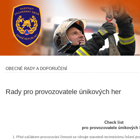
OBECNÉ RADY A DOPORUČENÍ
Rady pro provozovatele únikových her
Check list
pro provozovatele únikových 
Před začátkem provozování činnosti se věnujte stavebně technickému řešení pro