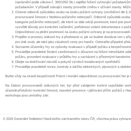
(oprávnění podle zákona č. 360/1992 Sb.) najděte řešení vyhovující požadavků
požadavkům. V případě stávající stavby proveďte změnu v užívání stavby. Může 
Oslovte odborně způsobilou osobu na úseku požární ochrany (osvědčení dle § 1
provozované činnosti z hlediska požárního nebezpečí. Odborně způsobilá osoba 
kategorie požárního nebezpečí, dle které se dále odvíjí povinnosti, které jste povi
vysvětlit důvody pro konkrétní začlenění, potřebnost vedení dokumentace o po
Odpovědnost za plnění povinností na úseku požární ochrany je na provozovateli č
Projděte si prostory únikové hry a představte si, jak se budete dostávat ven v p
pro únik osob, ale také jako zásahové cesty pro hasiče. Odstraňte případné přek
Seznamte účastníky hry se způsoby evakuace v případě požáru a bezpečnostním
Provádějte pravidelné školení zaměstnanců s důrazem na řešení mimořádné událo
požáru, provedení evakuace v průběhu hry a zacházení s přítomnými hasebními 
Dbejte na dodržování návodů a pokynů výrobců instalovaných spotřebičů.
Provádějte pravidelně revize, kontroly a údržbu elektrických, plynových a obdobn
Buďte vždy na straně bezpečnosti! Právní i morální odpovědnost za provozování her je 
Na žádost provozovatelů únikových her, byl před zahájením kontrol uspořádán wor
účastnili příslušníci kontrolní činnosti, stavební prevence i zjišťování příčin požárů 
workshopu jsou umístěny zde:
© 2026 Generální ředitelství Hasičského záchranného sboru ČR, všechna práva vyhraze