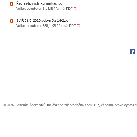
Řád_rádiových_komunikací.pdf
Velikost souboru: 6,1 MB / formát PDF
SIAŘ čá 5_2020-pokyn 5 z 14-2.pdf
Velikost souboru: 338,1 KB / formát PDF
Fac
© 2026 Generální ředitelství Hasičského záchranného sboru ČR, všechna práva vyhraze