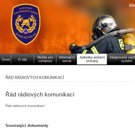
Map
Služby pro
Informační
Jednotky požární
Integrovaný zác
Úvod
O nás
veřejnost
servis
ochrany
systém
ŘÁD RÁDIOVÝCH KOMUNIKACÍ
Řád rádiových komunikací
Řád rádiových komunikací
Související dokumenty