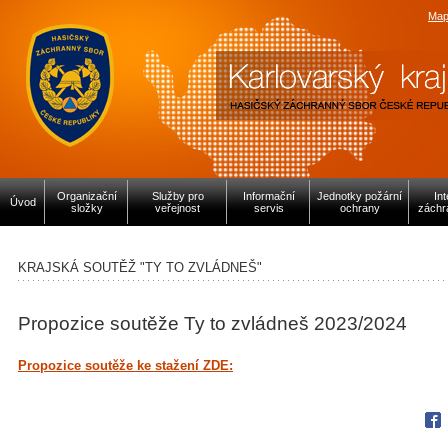
Map
Organizační
Služby pro
Informační
Jednotky požární
In
Úvod
složky
veřejnost
servis
ochrany
záchr
KRAJSKÁ SOUTĚŽ "TY TO ZVLÁDNEŠ"
Propozice soutěže Ty to zvládneš 2023/2024
Propozice soutěže ke stažení ZDE:
Fac