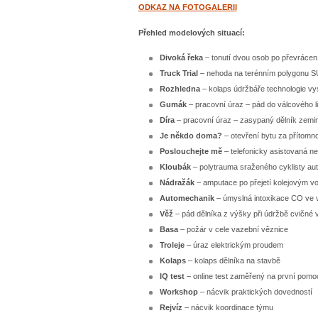
ODKAZ NA FOTOGALERII
Přehled modelových situací:
Divoká řeka
– tonutí dvou osob po převrácen
Truck Trial
– nehoda na terénním polygonu 
Rozhledna
– kolaps údržbáře technologie vy
Gumák
– pracovní úraz – pád do válcového l
Díra
– pracovní úraz – zasypaný dělník zemi
Je někdo doma?
– otevření bytu za přítomno
Poslouchejte mě
– telefonicky asistovaná n
Kloubák
– polytrauma sraženého cyklisty a
Nádražák
– amputace po přejetí kolejovým v
Automechanik
– úmyslná intoxikace CO ve vo
Věž
– pád dělníka z výšky při údržbě cvičné 
Basa
– požár v cele vazební věznice
Troleje
– úraz elektrickým proudem
Kolaps
– kolaps dělníka na stavbě
IQ test
– online test zaměřený na první pomo
Workshop
– nácvik praktických dovedností
Rejvíz
– nácvik koordinace týmu