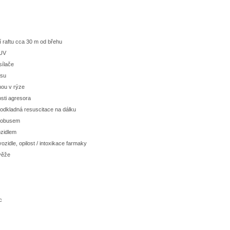
í raftu cca 30 m od břehu
SUV
sílače
isu
nou v rýze
sti agresora
eodkladná resuscitace na dálku
utobusem
ozidlem
zidle, opilost / intoxikace farmaky
věže
c