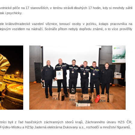
votnické péče na 17 stanovištích, v terénu strávili dlouhých 17 hodin, kdy si mnohdy sáhli
tak i psychicky.
ele královéhradecké vazební věznice, tonoucí osoby v jezírku, kolaps pracovníka na
ejovým vozidlem na nádraží. Scénáře přitom nebyly dopředu známé, o to více prověřily
níci byli z řad hasičských záchranných sborů krajů, Záchranného útvaru HZS ČR,
ýdku-Místku a HZSp Jaderná elektrárna Dukovany a.s., rozhodčí a množství figurantů.