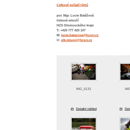
Celkové pořadí týmů
por. Mgr. Lucie Balážová
tisková mluvčí
HZS Olomouckého kraje
T: +420 777 420 107
M:
lucie.balazova@hzscr.cz
M:
olk.mluvci@hzscr.cz
IMG_6133
IM
Detailní náhled
Det