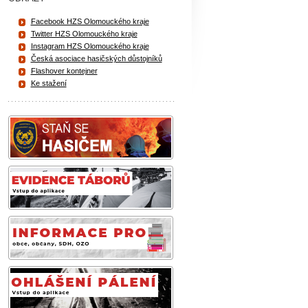
Facebook HZS Olomouckého kraje
Twitter HZS Olomouckého kraje
Instagram HZS Olomouckého kraje
Česká asociace hasičských důstojníků
Flashover kontejner
Ke stažení