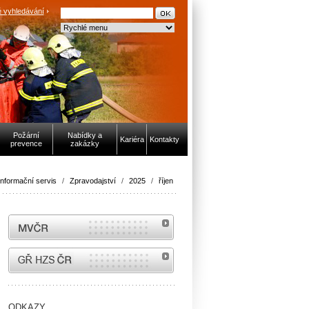
 vyhledávání
Požární
Nabídky a
Kariéra
Kontakty
prevence
zakázky
Informační servis
/
Zpravodajství
/
2025
/
říjen
MVČR
internetové stránky Hasiči ČR
ODKAZY