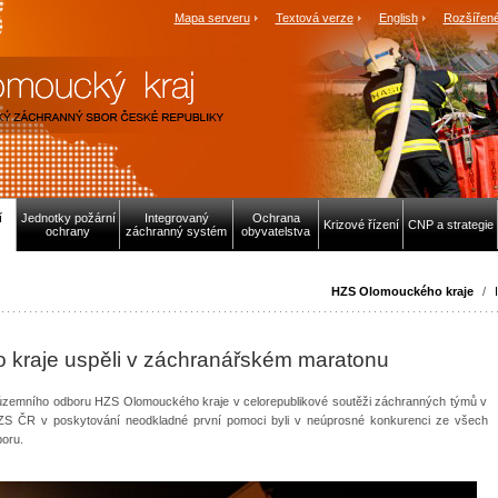
Mapa serveru
Textová verze
English
Rozšířené
í
Jednotky požární
Integrovaný
Ochrana
Krizové řízení
CNP a strategie
ochrany
záchranný systém
obyvatelstva
HZS Olomouckého kraje
/
 kraje uspěli v záchranářském maratonu
o územního odboru HZS Olomouckého kraje v celorepublikové soutěži záchranných týmů v
ZS ČR v poskytování neodkladné první pomoci byli v neúprosné konkurenci ze všech
boru.