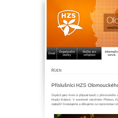
Organizační
Služby pro
Informačn
Úvod
složky
veřejnost
servis
ŘÍJEN
Příslušníci HZS Olomouckého
Úspěch jako hrom si připsali hasiči z přerovskéh
Hradci Králové. V extrémně náročném Přeboru H
nejlepší! Gratulujeme a děkujeme za reprezentaci s