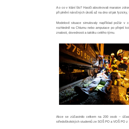
A o co v klání šlo? Hasiči absolvovali maraton zdra
při plnění náročných úkolů až na dno sil jak fyzicky, 
Modelové situace simulovaly například požár v c
rozhledně na Chlumu nebo amputace po přejetí kol
znalosti, dovednosti a taktiku celého týmu.
Akce se zúčastnilo celkem na 200 osob – účast
středoškolských studentů ze SOŠ PO a VOŠ PO z Fr