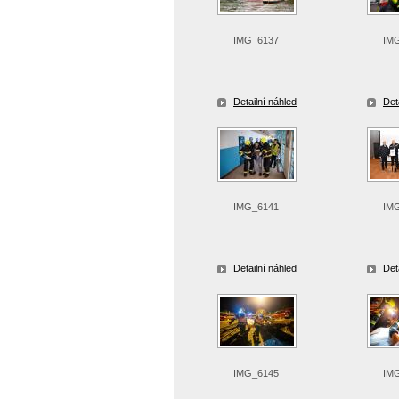
IMG_6137
IM
Detailní náhled
Det
IMG_6141
IM
Detailní náhled
Det
IMG_6145
IM