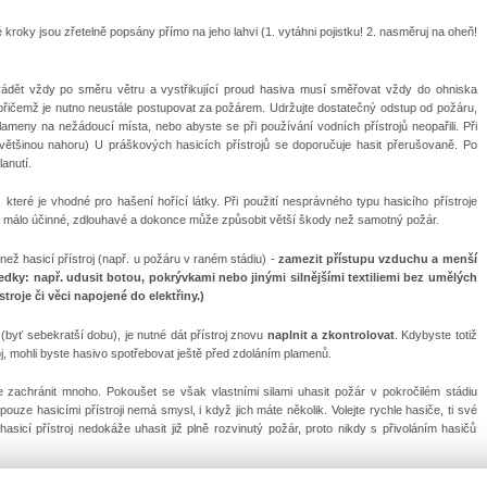
é kroky jsou zřetelně popsány přímo na jeho lahvi (1. vytáhni pojistku! 2. nasměruj na oheň!
ovádět vždy po směru větru a vystřikující proud hasiva musí směřovat vždy do ohniska
 přičemž je nutno neustále postupovat za požárem. Udržujte dostatečný odstup od požáru,
ameny na nežádoucí místa, nebo abyste se při používání vodních přístrojů neopařili. Při
většinou nahoru) U práškových hasicích přístrojů se doporučuje hasit přerušovaně. Po
anutí.
 které je vhodné pro hašení hořící látky. Při použití nesprávného typu hasicího přístroje
ní málo účinné, zdlouhavé a dokonce může způsobit větší škody než samotný požár.
než hasicí přístroj (např. u požáru v raném stádiu) -
zamezit přístupu vzduchu a menší
dky: např. udusit botou, pokrývkami nebo jinými silnějšími textiliemi bez umělých
troje či věci napojené do elektřiny.)
 (byť sebekratší dobu), je nutné dát přístroj znovu
naplnit a zkontrolovat
. Kdybyste totiž
oj, mohli byste hasivo spotřebovat ještě před zdoláním plamenů.
e zachránit mnoho. Pokoušet se však vlastními silami uhasit požár v pokročilém stádiu
ouze hasicími přístroji nemá smysl, i když jich máte několik. Volejte rychle hasiče, ti své
asicí přístroj nedokáže uhasit již plně rozvinutý požár, proto nikdy s přivoláním hasičů
ota se vždy vyplatí a škody způsobené případným požárem vždy mnohonásobně překračují