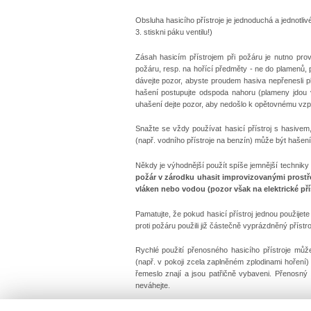
Obsluha hasicího přístroje je jednoduchá a jednotliv
3. stiskni páku ventilu!)
Zásah hasicím přístrojem při požáru je nutno pr
požáru, resp. na hořící předměty - ne do plamenů,
dávejte pozor, abyste proudem hasiva nepřenesli pl
hašení postupujte odspoda nahoru (plameny jdou 
uhašení dejte pozor, aby nedošlo k opětovnému vzpl
Snažte se vždy používat hasicí přístroj s hasivem,
(např. vodního přístroje na benzín) může být haše
Někdy je výhodnější použít spíše jemnější techniky 
požár v zárodku uhasit improvizovanými prostře
vláken nebo vodou (pozor však na elektrické přís
Pamatujte, že pokud hasicí přístroj jednou použijete
proti požáru použili již částečně vyprázdněný přístr
Rychlé použití přenosného hasicího přístroje můž
(např. v pokoji zcela zaplněném zplodinami hoření) p
řemeslo znají a jsou patřičně vybaveni. Přenosný h
neváhejte.
Pamatujte, že investovat do zajištění svého živ