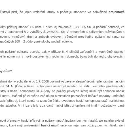
řístrojů platí, že jejich umístění, druhy a počet je stanoven ve schválené
projektové
cími přístroji stanoví § 5 odst. 1 písm. a) zákona č. 133/1985 Sb., o požární ochraně, ve
mi v ustanovení § 2 vyhlášky č. 246/2001 Sb. V prostorách a zařízeních právnických a
tanoveno množství, druh a způsob vybavení věcnými prostředky požární ochrany, se
 započatých 200 m2 půdorysné plochy podlaží objektu.
ch požární ochrany staveb, pak v příloze č. 4 přináší zpřesnění a konkrétně stanoví
které je nutné mít v nově postavených rodinných domech, bytových domech, ubytovacích
nný dům?
odinné domy schválené po 1.7. 2008 povinně vybaveny alespoň jedním přenosným hasicím
éně 34 A.
(Údaj o hasicí schopnosti musí být uveden na štítku každého prodávaného
ístroj s hasicí schopnosti 34 A (tedy na požáry pevných látek) musí být schopen uhasit
4 metru. Hašení při zkoušce začíná po 8 minutách po zapálení hořlavé kapaliny umístěné
 hasicí přístroj, který nemá na typovém štítku uvedenou hasicí schopnost, stačí nahlédnout
ní tabulka. V ní lze zjistit, zda daný hasicí přístroj splňuje minimální požadavky dané
noví přenosný hasicí přístroj na požáry typu A (požáry pevných látek), ale na trhu existují
nimum, které mají
universální hasicí náplň
určenou nejen pro požáry pevných látek, ale i