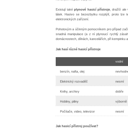
Existují také
plynové hasicí přístroje
, dražší ale
látek. Hasivo se bezezbytku rozptýlí, proto lze 
elektronických zařízení.
Pohotovým a účinným pomocníkem pro případ začín
snadná manipulace (a z ní plynoucí rychlý zásah
domácnostech, dílnách, kancelářích, při kempinku a 
Jak hasí různé hasicí přístroje
vodní
benzín, nafta, olej
nevhodn
Elektrický rozvaděč
nesmí
Knihy, archivy
dobře
Hobliny, piliny
výborně
Počítače, video, televizor
nesmí
Jak hasicí přístroj používat?