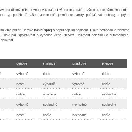
 vysoce účinný přístroj vhodný k hašení všech materiálů s výjimkou pevných žhnoucích
tento typ použít při hašení automobilů, jemné mechaniky, počítačové techniky a jiných
ajícího požáru je také
hasicí sprej
s nejrůznějšími náplněmi. Hlavní výhodou je zejména
), dále pak spolehlivost a výhodná cena. Největší uplatnění naleznou v automobilech,
grilování.
pěnové
sněhové
práškové
plynové
é
výborně
dobře
výborně
dobře
nesmí
výborně
výborně
dobře
dobře
omezeně
dobře
nevhodné
výborně
nevhodné
nevhodné
nevhodné
nesmí
dobře
nevhodné
dobře