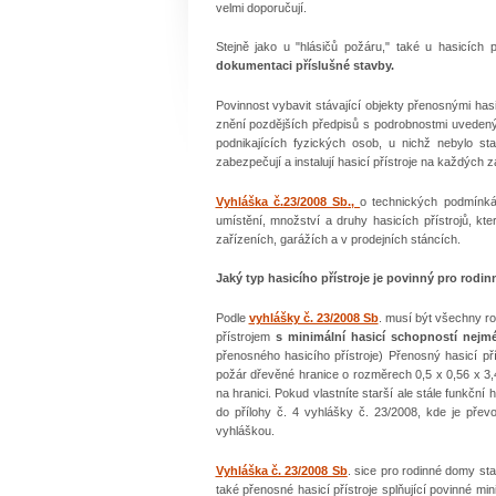
velmi doporučují.
Stejně jako u "hlásičů požáru," také u hasicích p
dokumentaci příslušné stavby.
Povinnost vybavit stávající objekty přenosnými hasi
znění pozdějších předpisů s podrobnostmi uvedený
podnikajících fyzických osob, u nichž nebylo s
zabezpečují a instalují hasicí přístroje na každých
Vyhláška č.23/2008 Sb.,
o technických podmínká
umístění, množství a druhy hasicích přístrojů, 
zařízeních, garážích a v prodejních stáncích.
Jaký typ hasicího přístroje je povinný pro rodi
Podle
vyhlášky č. 23/2008 Sb
. musí být všechny r
přístrojem
s minimální hasicí schopností nejm
přenosného hasicího přístroje) Přenosný hasicí př
požár dřevěné hranice o rozměrech 0,5 x 0,56 x 3,
na hranici. Pokud vlastníte starší ale stále funkční
do přílohy č. 4 vyhlášky č. 23/2008, kde je převod
vyhláškou.
Vyhláška č. 23/2008 Sb
. sice pro rodinné domy sta
také přenosné hasicí přístroje splňující povinné mi