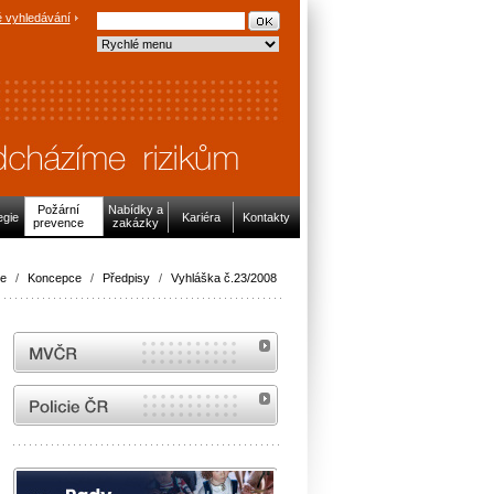
 vyhledávání
Požární
Nabídky a
egie
Kariéra
Kontakty
prevence
zakázky
ce
/
Koncepce
/
Předpisy
/
Vyhláška č.23/2008
MVČR
internetové stránky Policie ČR