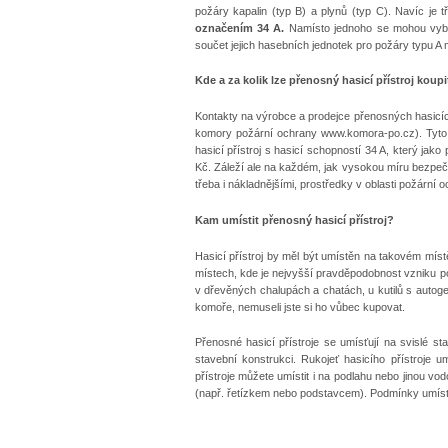
požáry kapalin (typ B) a plynů (typ C). Navíc je 
označením 34 A.
Namísto jednoho se mohou vybav
součet jejich hasebních jednotek pro požáry typu 
Kde a za kolik lze přenosný hasicí přístroj koupi
Kontakty na výrobce a prodejce přenosných hasicích
komory požární ochrany www.komora-po.cz). Tyto 
hasicí přístroj s hasicí schopností 34 A, který jak
Kč. Záleží ale na každém, jak vysokou míru bezpečno
třeba i nákladnějšími, prostředky v oblasti požární o
Kam umístit přenosný hasicí přístroj?
Hasicí přístroj by měl být umístěn na takovém místě,
místech, kde je nejvyšší pravděpodobnost vzniku pož
v dřevěných chalupách a chatách, u kutilů s autog
komoře, nemuseli jste si ho vůbec kupovat.
Přenosné hasicí přístroje se umísťují na svislé s
stavební konstrukci. Rukojeť hasicího přístroje 
přístroje můžete umístit i na podlahu nebo jinou v
(např. řetízkem nebo podstavcem). Podmínky umístěn