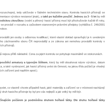
provozuschopný, tedy udržován v řádném technickém stavu. Kontrola hasicích přístrojů se
entace výrobce nestanoví jinak), a
také po každém použití
.
Jednou za 3 - 5 let
by měl
iodickou zkouškou
(vodní a pěnový hasicí přístroj musí být přezkušován každé tři roky,
troje se provádí v rozsahu a způsobem stanoveným právními předpisy (vyhláška č. 246/2001
ýrobce.
provádět jen osoby s odbornou kvalifikací, které vlastní doklad opravňující je k uvedeným
kého záchranného sboru ČR neprovádějí a ze zákona ani nemohou provádět kontroly v
ch přístrojů.
jů nejsou příliš nákladné. Cena za jejich kontrolu se pohybuje maximálně ve stokorunách.
ouštěcí armatury a typovým štítkem
, který by měl obsahovat název výrobce, datum
ika, a také vyobrazení, jak hasicí přístroj uvést do činnosti, na jakou třídu požárů je vhodný
kých zařízení pod napětím apod.).
yslet, co vlastně chcete případně hasit, jaké materiály a zařízení se v místnosti nacházejí
druh hasicího přístroje by byl pro vás nejlepší a jak velký by měl být.
ačínajícím požárem je podmíněna druhem hořlavé látky. Dle druhu hořlavé látky