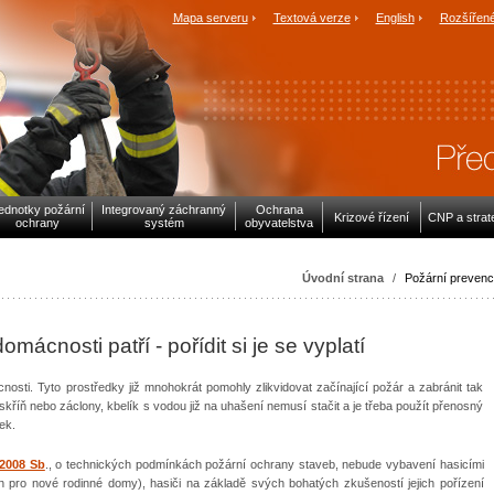
Mapa serveru
Textová verze
English
Rozšířené
ednotky požární
Integrovaný záchranný
Ochrana
Krizové řízení
CNP a strat
ochrany
systém
obyvatelstva
Úvodní strana
/
Požární preven
mácnosti patří - pořídit si je se vyplatí
osti. Tyto prostředky již mnohokrát pomohly zlikvidovat začínající požár a zabránit tak
kříň nebo záclony, kbelík s vodou již na uhašení nemusí stačit a je třeba použít přenosný
ek.
/2008 Sb
., o technických podmínkách požární ochrany staveb, nebude vybavení hasicími
n pro nové rodinné domy), hasiči na základě svých bohatých zkušeností jejich pořízení