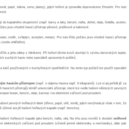
extil, papír, sláma, seno, plasty), jejich hoření je zpravidla doprovázeno žhnutím. Pro tuto
nové.
í do kapalného skupenství (např. barvy a laky, benzin, nafta, dehet, oleje, ředidla, aceton,
požáru jsou vhodné hasicí přístroje pěnové, práškové a halonové.
an, vodík, svítiplyn, acetylen, metan). Pro tuto třídu požáru jsou vhodné hasicí přístroje
(oxidu uhličitého).
2
čík a jeho slitiny s hliníkem). Při hoření těchto kovů dochází k vývinu obrovských teplot,
ních suchých hasiv nebo speciálně upravených prášků.
 a tuků používaných v kuchyňských spotřebičích. Na tento typ požárů lze použít speciální
vým hasicím přístrojem
(např. o objemu hasiva např. 6 kilogramů). Lze si jej pořídit již za
 hasicích přístrojů) téměř univerzální přístroje, které lze vedle hašení některých pevných
 propan-butan, benzín, oleje, karma) i na elektrické zařízení pod proudem.
šení pevných hořlavých látek (dřevo, papír, uhlí, textil), jejich nevýhoda je však v tom, že
iš účinné ani při hašení hořlavých kapalin (např. benzínu).
šení hořlavých kapalin jako benzín, nafta, olej. Na trhu jsou rovněž k dostání
sněhové
í elektrických zařízení pod proudem (včetně jemné elektroniky a mechaniky), dále pak