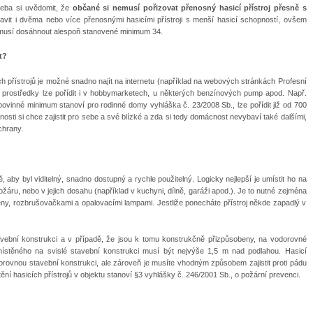
třeba si uvědomit, že
občané si nemusí pořizovat přenosný hasicí přístroj přesně s
it i dvěma nebo více přenosnými hasicími přístroji s menší hasicí schopností, ovšem
A musí dosáhnout alespoň stanovené minimum 34.
t?
 přístrojů je možné snadno najít na internetu (například na webových stránkách Profesní
prostředky lze pořídit i v hobbymarketech, u některých benzínových pump apod. Např.
o povinné minimum stanoví pro rodinné domy vyhláška č. 23/2008 Sb., lze pořídit již od 700
sti si chce zajistit pro sebe a své blízké a zda si tedy domácnost nevybaví také dalšími,
chrany.
 aby byl viditelný, snadno dostupný a rychle použitelný. Logicky nejlepší je umístit ho na
áru, nebo v jejich dosahu (například v kuchyni, dílně, garáži apod.). Je to nutné zejména
eny, rozbrušovačkami a opalovacími lampami. Jestliže ponecháte přístroj někde zapadlý v
tavební konstrukci a v případě, že jsou k tomu konstrukčně přizpůsobeny, na vodorovné
umístěného na svislé stavební konstrukci musí být nejvýše 1,5 m nad podlahou. Hasicí
odorovnou stavební konstrukci, ale zároveň je musíte vhodným způsobem zajistit proti pádu
í hasicích přístrojů v objektu stanoví §3 vyhlášky č. 246/2001 Sb., o požární prevenci.