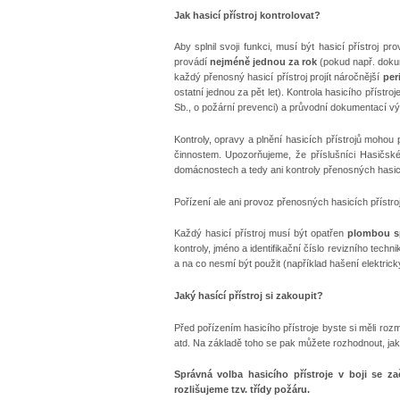
Jak hasicí přístroj kontrolovat?
Aby splnil svoji funkci, musí být hasicí přístroj 
provádí
nejméně jednou za rok
(pokud např. dokum
každý přenosný hasicí přístroj projít náročnější
per
ostatní jednou za pět let). Kontrola hasicího přís
Sb., o požární prevenci) a průvodní dokumentací v
Kontroly, opravy a plnění hasicích přístrojů mohou 
činnostem. Upozorňujeme, že příslušníci Hasičs
domácnostech a tedy ani kontroly přenosných hasicí
Pořízení ale ani provoz přenosných hasicích přístro
Každý hasicí přístroj musí být opatřen
plombou sp
kontroly, jméno a identifikační číslo revizního techn
a na co nesmí být použit (například hašení elektric
Jaký hasící přístroj si zakoupit?
Před pořízením hasicího přístroje byste si měli rozm
atd. Na základě toho se pak můžete rozhodnout, jaký 
Správná volba hasicího přístroje v boji se z
rozlišujeme tzv. třídy požáru.