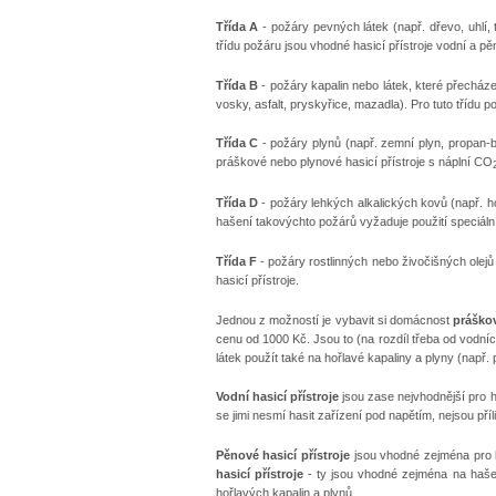
Třída A
- požáry pevných látek (např. dřevo, uhlí, t
třídu požáru jsou vhodné hasicí přístroje vodní a pě
Třída B
- požáry kapalin nebo látek, které přecházej
vosky, asfalt, pryskyřice, mazadla). Pro tuto třídu 
Třída C
- požáry plynů (např. zemní plyn, propan-but
práškové nebo plynové hasicí přístroje s náplní CO
Třída D
- požáry lehkých alkalických kovů (např. hoř
hašení takovýchto požárů vyžaduje použití speciál
Třída F
- požáry rostlinných nebo živočišných olejů
hasicí přístroje.
Jednou z možností je vybavit si domácnost
práško
cenu od 1000 Kč. Jsou to (na rozdíl třeba od vodních
látek použít také na hořlavé kapaliny a plyny (např.
Vodní hasicí přístroje
jsou zase nejvhodnější pro ha
se jimi nesmí hasit zařízení pod napětím, nejsou příl
Pěnové hasicí přístroje
jsou vhodné zejména pro ha
hasicí přístroje
- ty jsou vhodné zejména na hašen
hořlavých kapalin a plynů.