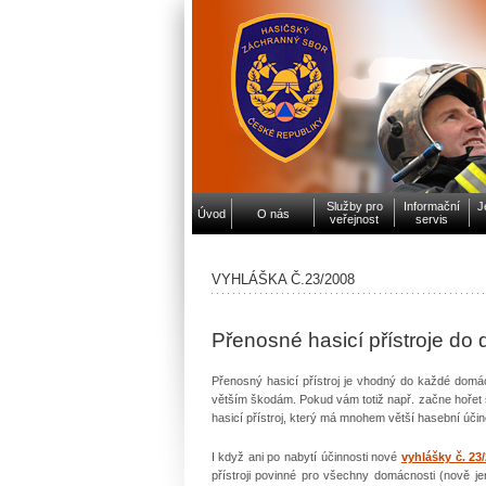
Služby pro
Informační
J
Úvod
O nás
veřejnost
servis
VYHLÁŠKA Č.23/2008
Přenosné hasicí přístroje do do
Přenosný hasicí přístroj je vhodný do každé domácn
větším škodám. Pokud vám totiž např. začne hořet s
hasicí přístroj, který má mnohem větší hasební účin
I když ani po nabytí účinnosti nové
vyhlášky č. 23
přístroji povinné pro všechny domácnosti (nově je