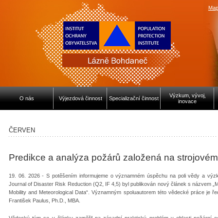
Map
Výzkum, vývoj,
O nás
Výjezdová činnost
Specializační činnost
inovace
ČERVEN
Predikce a analýza požárů založená na strojovém
19. 06. 2026 - S potěšením informujeme o významném úspěchu na poli vědy a výzk
Journal of Disaster Risk Reduction (Q2, IF 4,5) byl publikován nový článek s názvem „M
Mobility and Meteorological Data“. Významným spoluautorem této vědecké práce je ředit
František Paulus, Ph.D., MBA.
Vědecký tým se v článku zaměřil na zásadní praktický problém v oblasti požární 