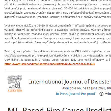
přírodním prostředí vedeno ve vykazovaných datech s neznámou příčinou, což značně kom
Výzkumníci proto analyzovali data z více než 36 000 historických požárů a propojil
prostřednictvím anonymizovaných dat ze SIM karet, a předpovědí počasí ze systému G
algoritmů strojového učení (Machine Learning) a sémantické NLP analýzy tísňových hov
Vyvinutý model dokáže u 38–50 % dosud „neznámých“ případů zpětně s vysokou pravd
výrazně přispívá ke zpřesnění statistik a kvalitnější zpětné analýze. Výzkum zárov
klidnějším venkovem zásadně mění požární rizika, takže je preventivní opatření mo
specifikům konkrétního okresu. Propojení s meteorologickými daty navíc umožňuje systé
vzniku požárů v reálném čase, například podle toho, kam o víkendech směřují zvýšené d
Tento výzkum přináší Hasičskému záchrannému sboru ČR i dalším orgánům ochrany 
slouží jak jako metoda pro retrospektivní doplňování chybějících dat v databázích, tak i ja
Celý článek je publikován v režimu Open Access, tedy jako volně přístupný, a č
https://www.sciencedirect.com/science/article/pii/S2212420926002694