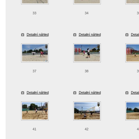
33
34
3
Detailní náhled
Detailní náhled
Detai
37
38
3
Detailní náhled
Detailní náhled
Detai
41
42
4