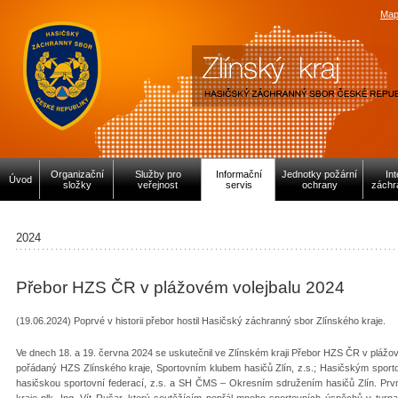
Map
Organizační
Služby pro
Informační
Jednotky požární
In
Úvod
složky
veřejnost
servis
ochrany
záchr
2024
Přebor HZS ČR v plážovém volejbalu 2024
(19.06.2024) Poprvé v historii přebor hostil Hasičský záchranný sbor Zlínského kraje.
Ve dnech 18. a 19. června 2024 se uskutečnil ve Zlínském kraji Přebor HZS ČR v pláž
pořádaný HZS Zlínského kraje, Sportovním klubem hasičů Zlín, z.s.; Hasičským sport
hasičskou sportovní federací, z.s. a SH ČMS – Okresním sdružením hasičů Zlín. První
kraje plk. Ing. Vít Rušar, který soutěžícím popřál mnoho sportovních úspěchů v turn