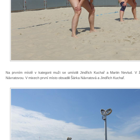
Na prvním místě v kategorii muži se umístili Jindřich Kuchař a Martin Nevlud. V 
Návratovou. V mixech první místo obsadili Šárka Návratová a Jindřich Kuchař.