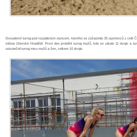
Dvoudenní turnaj pod rozpáleným sluncem, kterého se zúčastnilo 35 sportovců z celé Če
města Uherské Hradiště. První den proběhl turnaj mužů, kde se utkalo 11 dvojic a tur
uskutečnil turnaj mixu mužů a žen, celkem 10 dvojic.