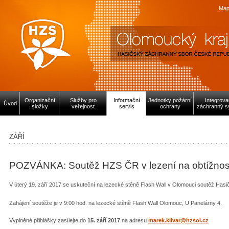
Map
Organizační
Služby pro
Informační
Jednotky požární
Integrov
Úvod
složky
veřejnost
servis
ochrany
záchranný s
ZÁŘÍ
POZVÁNKA: Soutěž HZS ČR v lezení na obtížnos
V úterý 19. září 2017 se uskuteční na lezecké stěně Flash Wall v Olomouci soutěž Has
Zahájení soutěže je v 9:00 hod. na lezecké stěně Flash Wall Olomouc, U Panelárny 4.
Vyplněné přihlášky zasílejte do
15. září 2017
na adresu
marek.klivar@hzsol.cz