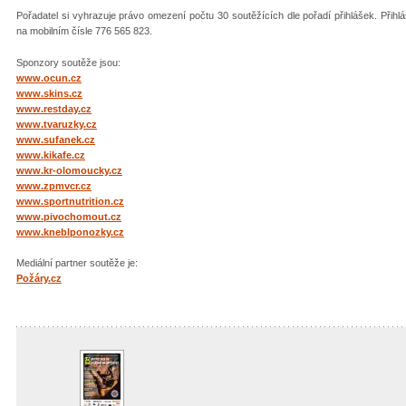
Pořadatel si vyhrazuje právo omezení počtu 30 soutěžících dle pořadí přihlášek. Přihl
na mobilním čísle 776 565 823.
Sponzory soutěže jsou:
www.ocun.cz
www.skins.cz
www.restday.cz
www.tvaruzky.cz
www.sufanek.cz
www.kikafe.cz
www.kr-olomoucky.cz
www.zpmvcr.cz
www.sportnutrition.cz
www.pivochomout.cz
www.kneblponozky.cz
Mediální partner soutěže je:
Požáry.cz