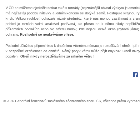
V ČR se můžeme ojediněle setkat také s tornády (nejznámější oblastí výskytu je americký s
má nejčastěji podobu nálevky a jedním koncem se dotýká země. Postupuje krajinou rych
km/h. Velkou rychlostí odhazuje různé předměty, které nás mohou zasáhnout a zran
pohled je tornádo velmi atraktivní podívaná, ale přesto se k němu nikdy nepřibli
přízemních podlažích nebo ve středu budov, kde nejsou velká okna (bytová jádra)
ochranu.
Rozhodně se neukrýváme v lese.
Poslední důležitou připomínkou k dnešnímu větrnému tématu je rozdělávání ohně. I při 
v bezpečné vzdálenosti od ohniště. Náhlý poryv větru může přijít kdykoliv. Oheň nik
popálení.
Oheň nikdy nerozděláváme za silného větru!
Fac
© 2026 Generální ředitelství Hasičského záchranného sboru ČR, všechna práva vyhraze