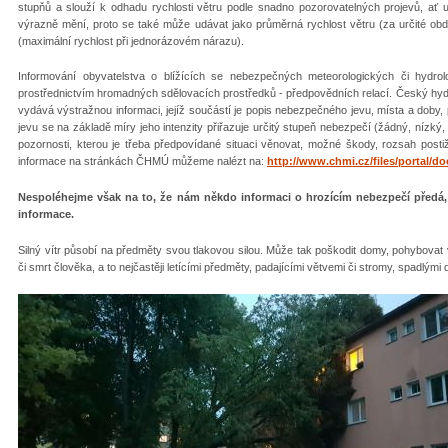
stupňů a slouží k odhadu rychlosti větru podle snadno pozorovatelných projevů, ať 
výrazně mění, proto se také může udávat jako průměrná rychlost větru (za určité obd
(maximální rychlost při jednorázovém nárazu).
Informování obyvatelstva o blížících se nebezpečných meteorologických či hydrolo
prostřednictvím hromadných sdělovacích prostředků - předpovědních relací. Český hy
vydává výstražnou informaci, jejíž součástí je popis nebezpečného jevu, místa a doby,
jevu se na základě míry jeho intenzity přiřazuje určitý stupeň nebezpečí (žádný, nízký
pozornosti, kterou je třeba předpovídané situaci věnovat, možné škody, rozsah posti
informace na stránkách ČHMÚ můžeme nalézt na:
http://www.chmi.cz/files/portal/d
Nespoléhejme však na to, že nám někdo informaci o hrozícím nebezpečí předá,
informace.
Silný vítr působí na předměty svou tlakovou silou. Může tak poškodit domy, pohybovat 
či smrt člověka, a to nejčastěji letícími předměty, padajícími větvemi či stromy, spadlým