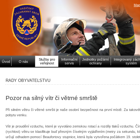
Map
Služby pro
Informační
Jednotky požární
Integrovaný zác
Úvod
O nás
veřejnost
servis
ochrany
systém
RADY OBYVATELSTVU
Pozor na silný vítr či větrné smrště
Při silném větru či větrné smršti je naše osobní bezpečnost na první místě. Za takov
pobytu venku.
Vítr je proudění vzduchu, které je vyvoláno zemskou rotací a rozdíly tlaků vzduchu. Čím j
(rychlost) větru se klasifikuje buď přesným číselným vyjádřením (metry za sekundu, ki
určují odhadem pomocí Beaufortovy stupnice, která byla vytvořena počátkem 19. stol