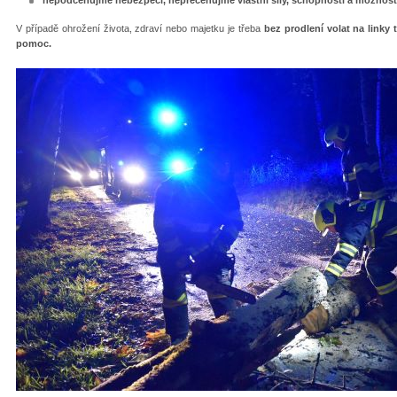
nepodceňujme
nebezpečí, nepřeceňujme vlastní síly, schopnosti a možnost
V případě ohrožení života, zdraví nebo majetku je třeba
bez prodlení volat na linky 
pomoc.