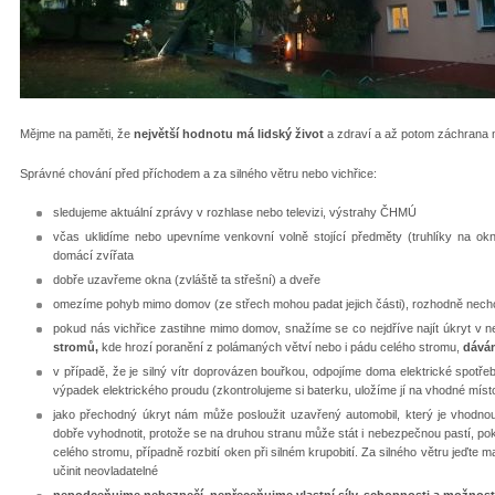
Mějme na paměti, že
největší hodnotu má lidský život
a zdraví a až potom záchrana 
Správné chování před příchodem a za silného větru nebo vichřice:
sledujeme aktuální zprávy v rozhlase nebo televizi, výstrahy ČHMÚ
včas uklidíme nebo upevníme venkovní volně stojící předměty (truhlíky na ok
domácí zvířata
dobře uzavřeme okna (zvláště ta střešní) a dveře
omezíme pohyb mimo domov (ze střech mohou padat jejich části), rozhodně nech
pokud nás vichřice zastihne mimo domov, snažíme se co nejdříve najít úkryt v n
stromů,
kde hrozí poranění z polámaných větví nebo i pádu celého stromu,
dávám
v případě, že je silný vítr doprovázen bouřkou, odpojíme doma elektrické spotře
výpadek elektrického proudu (zkontrolujeme si baterku, uložíme jí na vhodné míst
jako přechodný úkryt nám může posloužit uzavřený automobil, který je vhodnou
dobře vyhodnotit, protože se na druhou stranu může stát i nebezpečnou pastí, po
celého stromu, případně rozbití oken při silném krupobití. Za silného větru jeďt
učinit neovladatelné