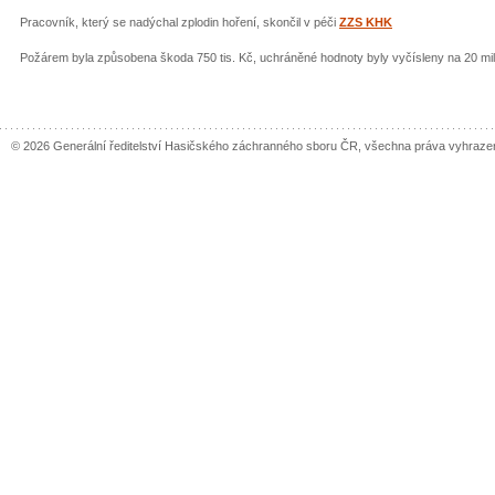
Pracovník, který se nadýchal zplodin hoření, skončil v péči
ZZS KHK
Požárem byla způsobena škoda 750 tis. Kč, uchráněné hodnoty byly vyčísleny na 20 mil.
© 2026 Generální ředitelství Hasičského záchranného sboru ČR, všechna práva vyhraze