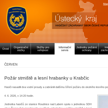
Map
Organizační
Služby pro
Informační
Jednotky požární
In
Úvod
složky
veřejnost
servis
ochrany
záchr
ČERVEN
Požár strniště a lesní hrabanky u Krabčic
Hasiči nasadili dva vodní proudy a zabránili dalšímu šíření požáru do okolního lesního p
4. 6. 2026, v 14:20 hodin.
Jednotka hasičů ze stanice Roudnice nad Labem spolu s jednotkou SDH