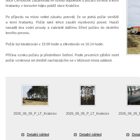
obce Černouček zasahovala ve středu odpoledne u požáru strniště a lesní
hrabanky v borovém hájku poblíž obce Krabčice.
Po příjezdu na místo velitel zásahu potvrdil, že se jedná požár strniště
a lesní hrabanky. Požár také lehce zasáhl myslivecký posed. Hasiči
nasadili dva vodní proudy a zabránili dalšímu šíření požáru do okolního
lesního porostu.
Požár byl lokalizován v 15:09 hodin a zlikvidován ve 16:14 hodin.
Příčina vzniku požáru je předmětem šetření. Podle prvotních zjištění mohl
požár vzniknout od ohniště nacházejícího se v blízkosti místa události.
2026_06_05_P_LT_Krabcice_pozar_strniste
2026_06_05_P_LT_Krabcice_pozar_strniste
2026_06_05_P
Detailní náhled
Detailní náhled
Detai