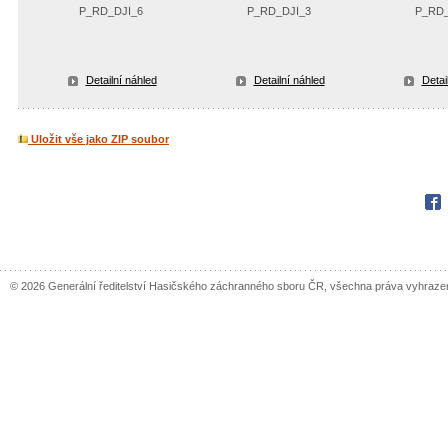
P_RD_DJI_6
P_RD_DJI_3
P_RD_
Detailní náhled
Detailní náhled
Detai
Uložit vše jako ZIP soubor
Fac
© 2026 Generální ředitelství Hasičského záchranného sboru ČR, všechna práva vyhraze