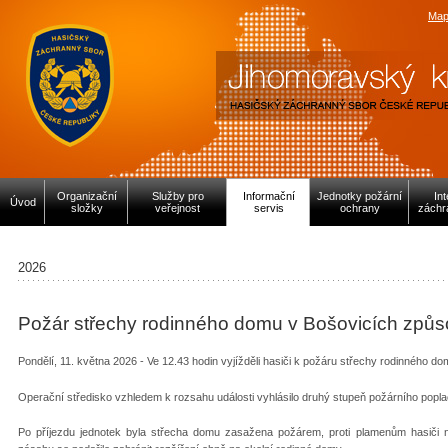
Map
Organizační
Služby pro
Informační
Jednotky požární
In
Úvod
složky
veřejnost
servis
ochrany
záchr
2026
Požár střechy rodinného domu v Bošovicích způso
Pondělí, 11. května 2026 - Ve 12.43 hodin vyjížděli hasiči k požáru střechy rodinného d
Operační středisko vzhledem k rozsahu události vyhlásilo druhý stupeň požárního popla
Po příjezdu jednotek byla střecha domu zasažena požárem, proti plamenům hasiči n