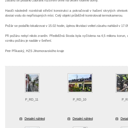
zásahu se podařilo zabránit rozšíření ohně na okolní rodinné domy.
Hasiči následně rozebírali střešní konstrukci a pokračovali v hašení skrytých ohnisek
dostat vodu do nepřístupných míst. Celý objekt průběžně kontrolovali termokamerou.
Požár se podařilo lokalizovat v 15.02 hodin, úplnou likvidaci velitel zásahu nahlásil v 17.0
Při požáru nebyl nikdo zraněn. Předběžná škoda byla vyčíslena na 4,5 milionu korun, 
vzniku požáru je nadále v šetření.
Petr Příkaský, HZS Jihomoravského kraje
P_RD_11
P_RD_10
P_R
Detailní náhled
Detailní náhled
Detai