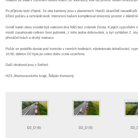
Po příjezdu bylo zřejmé, že oba kamiony jsou v plamenech. Hasiči okamžitě nasadili pět
šíření požáru a ochránili okolí. Intenzivní hašení komplikoval omezený prostor v dálničn
Uvnitř kabin obou vozidel byli nalezeni dva řidiči bez známek života. K jejich vyproštěn
místě zasahovalo celkem šest jednotek, z toho jedna dobrovolná, a byl vyhlášen 2. s
převážel hrách a druhý matrace.
Požár se podařilo dostat pod kontrolu v ranních hodinách, následovalo dohašování, vyp
10:00, dálnice D2 byla po celou dobu zcela uzavřena.
Daší okolnosti jsou v šetření.
HZS Jihomoravského kraje, Štěpán Komosný
D2_D (6)
D2_D (5)
D2_D