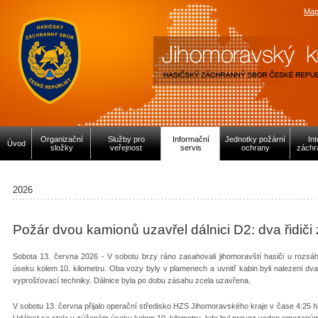
Map
Organizační
Služby pro
Informační
Jednotky požární
In
Úvod
složky
veřejnost
servis
ochrany
záchr
2026
Požár dvou kamionů uzavřel dálnici D2: dva řidiči 
Sobota 13. června 2026 - V sobotu brzy ráno zasahovali jihomoravští hasiči u rozs
úseku kolem 10. kilometru. Oba vozy byly v plamenech a uvnitř kabin byli nalezeni dva 
vyprošťovací techniky. Dálnice byla po dobu zásahu zcela uzavřena.
V sobotu 13. června přijalo operační středisko HZS Jihomoravského kraje v čase 4:25 hl
Událost se stala v zúženém úseku kolem 10. kilometru, kde byl provoz veden omezeným p