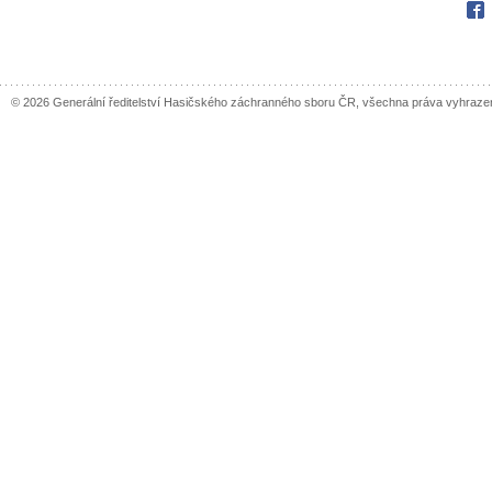
Fac
© 2026 Generální ředitelství Hasičského záchranného sboru ČR, všechna práva vyhraze