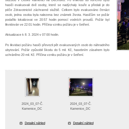
hasiči evakuovali dvě osoby, které se nadýchaly kouře a předali je do
péče Zdravotnické záchranné službě. Celkem bylo evakuováno čtrnáct
osob, jedna osoba byla nalezena bez známek života. Hasičům se požár
podařilo lokalizovat ve 20:57 hodin pomocí vodních proudů. Požár byl
likvidován ve 22:01 hodin. Příčina vzniku požáru je v šetření.
Aktualizace k 8. 3. 2024 v 07:00 hodin.
Po likvidaci požáru hasiči převezli pět evakuovaných osob do náhradního
ubytování. Požár způsobil škodu do 5 mil. Kč, hasebním zásahem bylo
uchráněno 20 mil. Kč. Příčina vzniku požáru je v šetření.
2024_03_07-Č.
2024_03_07-Č.
Kamenice_DC
Kamenice_DC
Detailní náhled
Detailní náhled