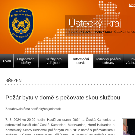
Map
Organizační
Služby pro
Informační
Jednotky požární
In
Úvod
složky
veřejnost
servis
ochrany
záchr
BŘEZEN
Požár bytu v domě s pečovatelskou službou
Zasahovalo šest hasičských jednotek
7. 3. 2024 ve 20:29 hodin. Hasiči ze stanic Děčín a Česká Kamenice a
dobrovolní hasiči obcí Česká Kamenice, Markvartice, Horní Habartice a
Kamenický Šenov likvidovali požár bytu ve 3 NP v domě s pečovatelskou
službou v České Kamenici na Děčínsku. Po vniknutí do hořícího bytu