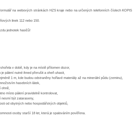
 formulář na webových stránkách HZS kraje nebo na určených telefonních číslech KOPIS
sňových linek 112 nebo 150.
du jednotek hasičů!
y shořela v době, kdy je na místě přítomen dozor,
je pálení nutné ihned přerušit a oheň uhasit,
nejméně 1 m, kde budou odstraněny hořlavé materiály až na minerální půdu (zeminu),
množstvím hasebních látek,
í ohně,
no místo pálení pravidelně kontrolovat,
í nesmí být zataraseny,
nosti od obytných nebo hospodářských objektů,
omnosti osoby starší 18 let, která je spalováním pověřena.