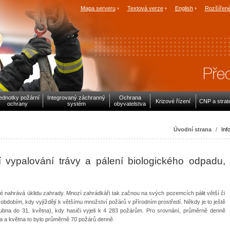
Mapa serveru
Textová verze
English
Rozšířené
ednotky požární
Integrovaný záchranný
Ochrana
Krizové řízení
CNP a strat
ochrany
systém
obyvatelstva
Úvodní strana
/
Inf
 vypalování trávy a pálení biologického odpadu,
eré nahrává úklidu zahrady. Mnozí zahrádkáři tak začnou na svých pozemcích pálit větší či
 obdobím, kdy vyjíždějí k většímu množství požárů v přírodním prostředí. Někdy je to ještě
 dubna do 31. května), kdy hasiči vyjeli k 4 283 požárům. Pro srovnání, průměrně denně
a a května to bylo průměrně 70 požárů denně.