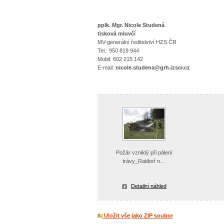
pplk. Mgr. Nicole Studená
tisková mluvčí
MV-generální ředitelství HZS ČR
Tel.: 950 819 944
Mobil: 602 215 142
E-mail:
nicole.studena@grh.izscr.cz
Požár vzniklý při pálení
trávy_Ratiboř n...
Detailní náhled
Uložit vše jako ZIP soubor