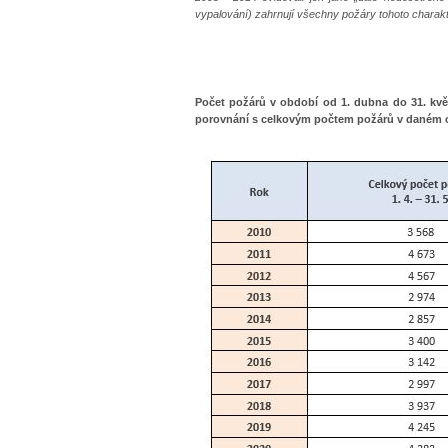
vypalování) zahrnují všechny požáry tohoto charakt
Počet požárů v období od 1. dubna do 31. květ
porovnání s celkovým počtem požárů v daném 