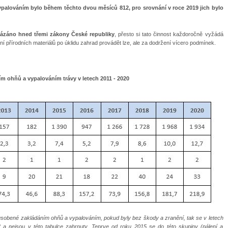
ypalováním bylo během těchto dvou měsíců 812, pro srovnání v roce 2019 jich bylo
akázáno hned třemi zákony České republiky
, přesto si tato činnost každoročně vyžádá
ní přírodních materiálů po úklidu zahrad provádět lze, ale za dodržení vícero podmínek.
 ohňů a vypalováním trávy v letech 2011 - 2020
sobené zakládáním ohňů a vypalováním, pokud byly bez škody a zranění, tak se v letech
“ a nejsou v této tabulce zahrnuty. Teprve od roku 2015 se do této skupiny (pálení a