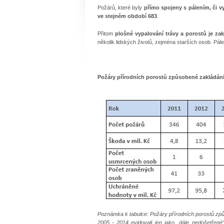
Požárů, které byly
přímo spojeny s pálením, či v
ve stejném období 683
.
Přitom
plošné vypalování trávy a porostů je z
několik lidských životů, zejména starších osob. Pále
Požáry přírodních porostů způsobené zakládáním
Poznámka k tabulce: Požáry přírodních porostů způ
2005 - 2014 evidovali jen jako „dále nedošetřené