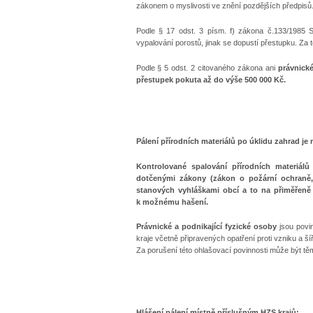
zákonem o myslivosti ve znění pozdějších předpisů
Podle § 17 odst. 3 písm. f) zákona č.133/1985 
vypalování porostů, jinak se dopustí přestupku. Za t
Podle § 5 odst. 2 citovaného zákona ani
právnické
přestupek
pokuta až do výše 500 000 Kč.
Pálení přírodních materiálů po úklidu zahrad je
Kontrolované spalování přírodních materiá
dotčenými zákony (zákon o požární ochraně,
stanových vyhláškami obcí a to na přiměřeně
k možnému hašení.
Právnické a podnikající fyzické osoby
jsou pov
kraje včetně připravených opatření proti vzniku a ší
Za porušení této ohlašovací povinnosti může být 
Hlášení pálení místně příslušným HZS krajů: