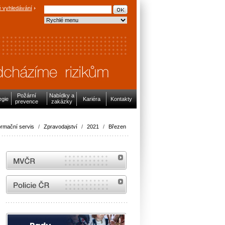
 vyhledávání
Požární
Nabídky a
egie
Kariéra
Kontakty
prevence
zakázky
ormační servis
/
Zpravodajství
/
2021
/
Březen
MVČR
internetové stránky Policie ČR