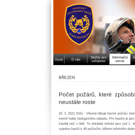
Služby pro
Informační
J
Úvod
O nás
veřejnost
servis
BŘEZEN
Počet požárů, které způsobí
neustále roste
25. 3. 2021 (NS) - Víkend slibuje hezké počasí, kt
menší haldy biologického odpadu. Pro hasiče je jaro
častěji než v létě. To dokládá loňské jaro (od 1.
vyjedou hasiči k 48 požárům, během loňského dubn