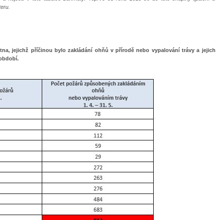
eru.
na, jejichž příčinou bylo zakládání ohňů v přírodě
nebo vypalování trávy a jejich
období.