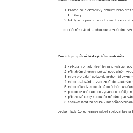
Provádí se elektronicky emailem nebo přes
HZS kraje.
Nikdy se neprovádí na telefonních číslech tí
Nahlášením pálení se předejde zbytečnému výjez
Pravidla pro pálení biologického materiálu:
velikost hromady klestí je nutno volit tak, ab
při náhlém zhoršení počasí nebo silném větru 
místo pro pálení se izoluje pruhem širokým 
místo spalování se zabezpečí dostatečným 
místo pálení lze opustit až po úplném uhašen
po dobu 5 dnů nebo do vydatného deště je nut
příjezdové cesty vedoucí k místům spalován
spalovat klest lze pouze v bezpečné vzdále
osoba mladší 15 let nemůže odpad spalovat bez přít