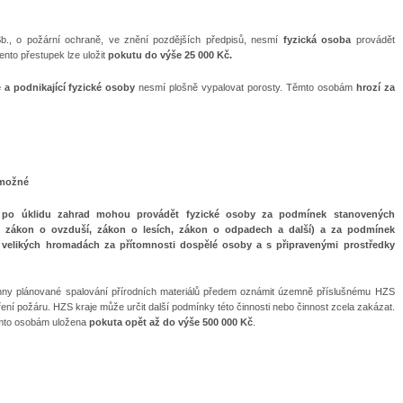
.
Sb., o požární ochraně, ve znění pozdějších předpisů, nesmí
fyzická osoba
provádět
ento přestupek lze uložit
pokutu do výše 25 000 Kč.
 a podnikající fyzické osoby
nesmí plošně vypalovat porosty. Těmto osobám
hrozí za
 možné
lů po úklidu zahrad mohou provádět
fyzické osoby
za podmínek stanovených
 zákon o ovzduší, zákon o lesích, zákon o odpadech a další) a za podmínek
 velikých hromadách za přítomnosti dospělé osoby a s připravenými prostředky
inny plánované spalování přírodních materiálů předem oznámit územně příslušnému HZS
ření požáru. HZS kraje může určit další podmínky této činnosti nebo činnost zcela zakázat.
těmto osobám uložena
pokuta opět až do výše
500 000 Kč
.