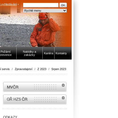
 vyhledávání
Požární
Nabídky a
Kariéra
Kontakty
prevence
zakázky
í servis
/
Zpravodajství
/
Z 2023
/
Srpen 2023
MVČR
internetové stránky Hasiči ČR
ODKAZY