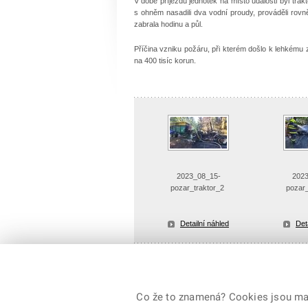
V době příjezdu jednotek na místo události byl trakt
s ohněm nasadili dva vodní proudy, prováděli rovn
zabrala hodinu a půl.
Příčina vzniku požáru, při kterém došlo k lehkému 
na 400 tisíc korun.
2023_08_15-
2023
pozar_traktor_2
pozar
Detailní náhled
Det
Uložit vše jako ZIP soubor
Co že to znamená? Cookies jsou malé