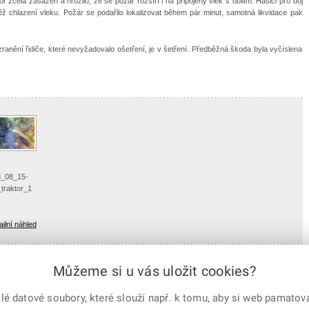
or zcela zasažen a hrozilo, že se požár rozšíří i na připojený vlek s obilím. Hasiči pro boj
ěž chlazení vleku. Požár se podařilo lokalizovat během pár minut, samotná likvidace pak
zranění řidiče, které nevyžadovalo ošetření, je v šetření. Předběžná škoda byla vyčíslena
_08_15-
_traktor_1
ailní náhled
Můžeme si u vás uložit cookies?
 datové soubory, které slouží např. k tomu, aby si web pamatoval
e-mailem
vytisknout
Facebook
X