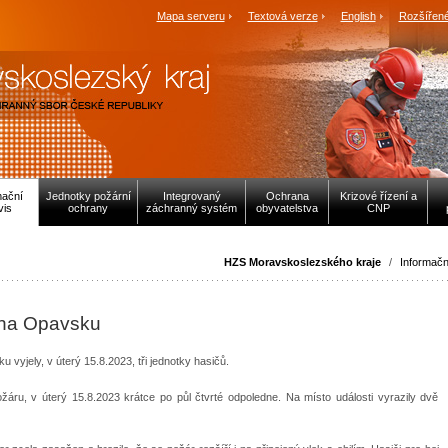
Mapa serveru
Textová verze
English
Rozšířené
mační
Jednotky požární
Integrovaný
Ochrana
Krizové řízení a
vis
ochrany
záchranný systém
obyvatelstva
CNP
HZS Moravskoslezského kraje
/
Informačn
r na Opavsku
u vyjely, v úterý 15.8.2023, tři jednotky hasičů.
žáru, v úterý 15.8.2023 krátce po půl čtvrté odpoledne. Na místo události vyrazily dvě