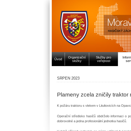
Organizační
Služby pro
Infor
Úvod
složky
veřejnost
ser
SRPEN 2023
Plameny zcela zničily trakto
K požáru traktoru s vlekem v Litultovicích na Opavsk
Operační středisko hasičů obdrželo informaci o po
dobrovolné a jedna profesionální jednotka hasičů.