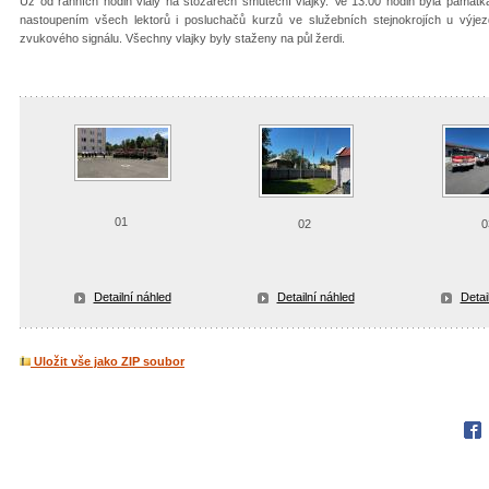
Už od ranních hodin vlály na stožárech smuteční vlajky. Ve 13:00 hodin byla památk
nastoupením všech lektorů i posluchačů kurzů ve služebních stejnokrojích u výje
zvukového signálu. Všechny vlajky byly staženy na půl žerdi.
01
02
0
Detailní náhled
Detailní náhled
Detai
Uložit vše jako ZIP soubor
Fac