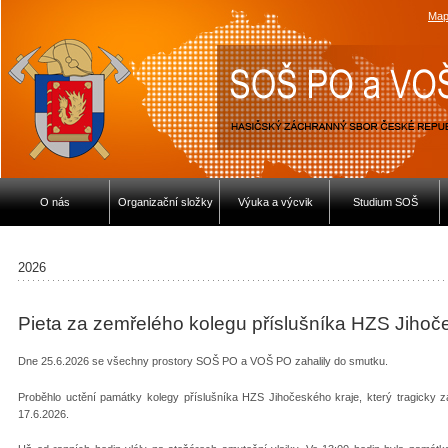
Map
O nás
Organizační složky
Výuka a výcvik
Studium SOŠ
2026
Pieta za zemřelého kolegu příslušníka HZS Jihoč
Dne 25.6.2026 se všechny prostory SOŠ PO a VOŠ PO zahalily do smutku.
Proběhlo uctění památky kolegy příslušníka HZS Jihočeského kraje, který tragicky z
17.6.2026.