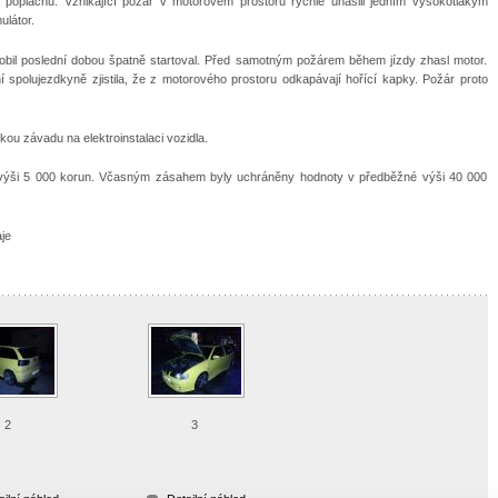
 poplachu. Vznikající požár v motorovém prostoru rychle uhasili jedním vysokotlakým
látor.
tomobil poslední dobou špatně startoval. Před samotným požárem během jízdy zhasl motor.
í spolujezdkyně zjistila, že z motorového prostoru odkapávají hořící kapky. Požár proto
kou závadu na elektroinstalaci vozidla.
výši 5 000 korun. Včasným zásahem byly uchráněny hodnoty v předběžné výši 40 000
je
2
3