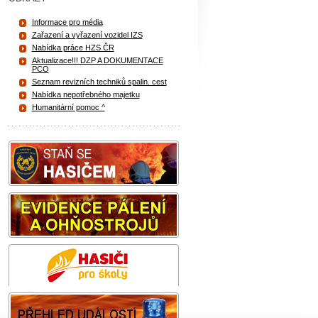
Informace pro média
Zařazení a vyřazení vozidel IZS
Nabídka práce HZS ČR
Aktualizace!!! DZP A DOKUMENTACE
PCO
Seznam revizních techniků spalin. cest
Nabídka nepotřebného majetku
Humanitární pomoc ^