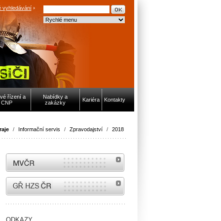
 vyhledávání
vé řízení a
Nabídky a
Kariéra
Kontakty
CNP
zakázky
raje
/
Informační servis
/
Zpravodajství
/
2018
MVČR
internetové stránky Hasiči ČR
ODKAZY