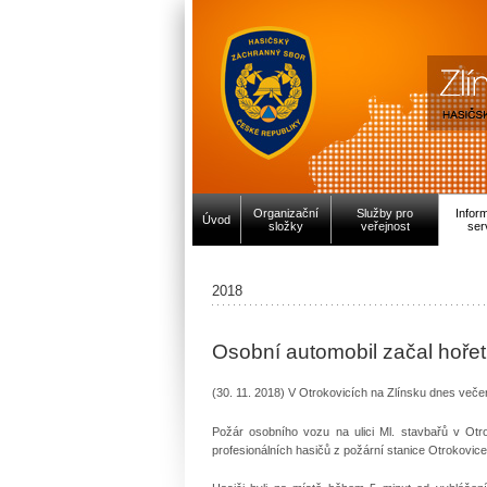
Organizační
Služby pro
Infor
Úvod
složky
veřejnost
ser
2018
Osobní automobil začal hořet 
(30. 11. 2018) V Otrokovicích na Zlínsku dnes veče
Požár osobního vozu na ulici Ml. stavbařů v Otr
profesionálních hasičů z požární stanice Otrokovice