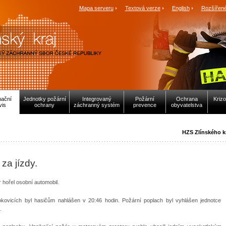
Mapa serveru
Textová verze
English
Rozšířené
mační
Jednotky požární
Integrovaný
Požární
Ochrana
Krizo
vis
ochrany
záchranný systém
prevence
obyvatelstva
HZS Zlínského k
za jízdy.
r hořel osobní automobil.
okovicích byl hasičům nahlášen v 20:46 hodin. Požární poplach byl vyhlášen jednotce
.