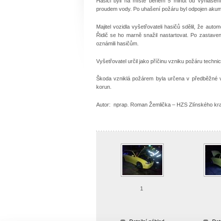
Hasiči byli na místě během 5 minut od vyhlášení
proudem vody. Po uhašení požáru byl odpojen akumu
Majitel vozidla vyšetřovateli hasičů sdělil, že au
Řidič se ho marně snažil nastartovat. Po zastaven
oznámili hasičům.
Vyšetřovatel určil jako příčinu vzniku požáru technic
Škoda vzniklá požárem byla určena v předběžné 
korun.
Autor: nprap. Roman Žemlička – HZS Zlínského kra
1