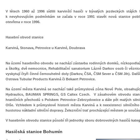
V létech 1960 až 1996 sídlili karvinští hasiči v bývalých jezdeckých stájí
k nevyhovujícím podmínkám se začala v roce 1991 stavět nová stanice poblí
otevřena v roce 1996.
Hasební obvod stanice
Karviná, Stonava, Petrovice u Karviné, Doubrava
Na území hasebního obvodu se nachází zástavba rodinných domků, nízkopodlažn
a školky, dvě nemocnice, Rehabilitační sanatorium Lázně Darkov osob či věznic
vyskytují čtyři činné černouhelné doly (Darkov, ČSA, ČSM Sever a ČSM Jih). Dal
Ostrava Tubular Products Karviná či Bekaert Petrovice.
Na území města Karviná se nachází také průmyslová zóna Nové Pole, obsahujíc
Hydraulics, BAUMAN SPRINGS, GS Caltex Czech. V zásahovém obvodu stanice 
hraničních přechodů s Polskem Petrovice–Zebrzydowice a dále pět malých siln
Olše. Vzhledem k průmyslové historii města Karviná a k neexistenci silniční
hustotou nákladní silniční dopravy. Železniční trať procházející městem je součást
V hasebním obvodu stanice působí tři jednotky sboru dobrovolných hasičů kategori
Hasičská stanice Bohumín