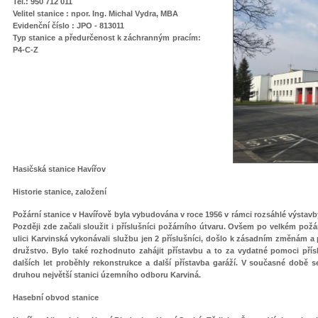
Tel.: 950 712 011
Velitel stanice : npor. Ing. Michal Vydra, MBA
Evidenční číslo : JPO - 813011
Typ stanice
a předurčenost k záchranným pracím
:
P4-C-Z
Hasičská stanice Havířov
Historie stanice, založení
Požární stanice v Havířově byla vybudována v roce 1956 v rámci rozsáhlé výstav
Později zde začali sloužit i příslušníci požárního útvaru. Ovšem po velkém pož
ulici Karvinská vykonávali službu jen 2 příslušníci, došlo k zásadním změnám a 
družstvo. Bylo také rozhodnuto zahájit přístavbu a to za vydatné pomoci pří
dalších let proběhly rekonstrukce a další přístavba garáží. V současné době 
druhou největší stanici územního odboru Karviná.
Hasební obvod stanice