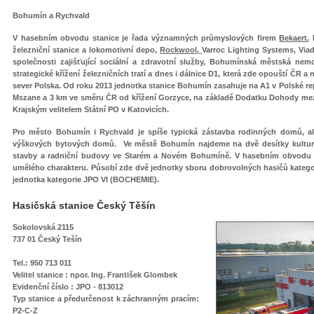
Bohumín a Rychvald
V hasebním obvodu stanice je řada významných průmyslových firem
Bekaert
,
železniční stanice a lokomotivní depo,
Rockwool,
Varroc Lighting Systems, Via
společnosti zajišťující sociální a zdravotní služby, Bohumínská městská ne
strategické křížení železničních tratí a dnes i dálnice D1, která zde opouští ČR a 
sever Polska. Od roku 2013 jednotka stanice Bohumín zasahuje na A1 v Polské rep
Mszane a 3 km ve směru ČR od křížení Gorzyce, na základě Dodatku Dohody m
Krajským velitelem Státní PO v Katovicích.
Pro město Bohumín i Rychvald je spíše typická zástavba rodinných domů, ale
výškových bytových domů. Ve městě Bohumín najdeme na dvě desítky kulturn
stavby a radniční budovy ve Starém a Novém Bohumíně. V hasebním obvodu je
umělého charakteru. Působí zde dvě jednotky sboru dobrovolných hasičů kategori
jednotka kategorie JPO VI (BOCHEMIE).
Hasičská stanice Český Těšín
Sokolovská 2115
737 01 Český Tešín
Tel.: 950 713 011
Velitel stanice : npor. Ing. František Glombek
Evidenční číslo : JPO - 813012
Typ stanice
a předurčenost k záchranným pracím
:
P2-C-Z