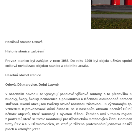
Hasičská stanice Orlová
Historie stanice, založení
Provoz stanice byl zahájen v roce 1986. Do roku 1999 byl objekt užíván spol
celková revitalizace objektu stanice a okolního areálu.
Hasební obvod stanice
Orlová, Dětmarovice, Dolní Lutyně
V hasebním obvodu se vyskytují panelové výškové budovy, a to především na
budovy, školy, školky, nemocnice s poliklinikou a léčebnou dlouhodobě nem
službou. Okolní obce jsou tvořeny hlavně rodinnou zástavbou. K významným spo
Vzhledem k provozované důlní činnosti se v hasebním obvodu nachází Důlní z
několik objektů, které souvisejí s bývalou těžbou černého uhlí v tomto region
z podzemí, které se trvale monitorují prostřednictvím metanových čidel. Domina
firmy ČEZ a.s. v Dětmarovicích, ve které je zřízena profesionální jednotka hasič
ploch a kalových jezer.