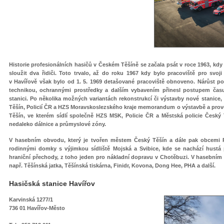
Historie profesionálních hasičů v Českém Těšíně se začala psát v roce 1963, kdy
sloužit dva řidiči. Toto trvalo, až do roku 1967 kdy bylo pracoviště pro svo
v Havířově však bylo od 1. 5. 1969 detašované pracoviště obnoveno. Nárůst po
technikou, ochrannými prostředky a dalším vybavením přinesl postupem čas
stanici. Po několika možných variantách rekonstrukcí či výstavby nové stanic
Těšín, Policií ČR a HZS Moravskoslezského kraje memorandum o výstavbě a pro
Těšín, ve kterém sídlí společně HZS MSK, Policie ČR a Městská policie Český 
nedaleko dálnice a průmyslové zóny.
V hasebním obvodu, který je tvořen městem Český Těšín a dále pak obcemi R
rodinnými domky s výjimkou sídliště Mojská a Svibice, kde se nachází hustá
hraniční přechody, z toho jeden pro nákladní dopravu v Chotěbuzi. V hasební
např. Těšínská jatka, Těšínská tiskárna, Finidr, Kovona, Dong Hee, PHA a další.
Hasičská stanice Havířov
Karvinská 1277/1
736 01 Havířov-Město