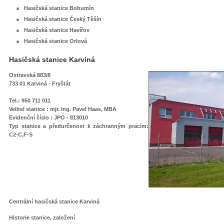
Hasičská stanice Bohumín
Hasičská stanice Český Těšín
Hasičská stanice Havířov
Hasičská stanice Orlová
Hasičská stanice Karviná
Ostravská 883/8
733 01 Karviná - Fryštát
Tel.: 950 711 011
Velitel stanice : mjr. Ing. Pavel Haas, MBA
Evidenční číslo : JPO - 813010
Typ stanice
a předurčenost k záchranným pracím
:
C2-C,F-S
Centrální hasičská stanice Karviná
Historie stanice, založení