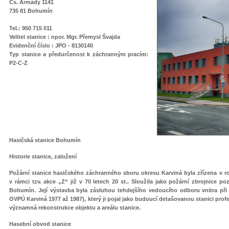
Čs. Armády 1141
735 81 Bohumín
Tel.: 950 715 011
Velitel stanice : npor. Mgr. Přemysl Švajda
Evidenční číslo : JPO - 813014
0
Typ stanice
a předurčenost k záchranným pracím
:
P2-C-Z
Hasičská stanice Bohumín
Historie stanice, založení
Požární stanice hasičského záchranného sboru okresu Karviná byla zřízena v 
v rámci tzv. akce „Z“ již v 70 letech 20 st.. Sloužila jako požární zbrojnice 
Bohumín. Její výstavba byla zásluhou tehdejšího vedoucího odboru vnitra při
OVPÚ Karviná 1977 až 1987), který ji pojal jako budoucí detašovanou stanici prof
významná rekonstrukce objektu a areálu stanice.
Hasební obvod stanice