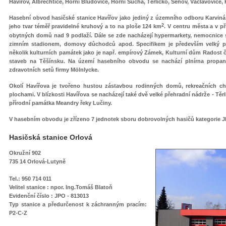
Havířov, Albrechtice, Horní Bludovice, Horní Suchá, Těrlicko, Šenov, Václavovice
Hasební obvod hasičské stanice Havířov jako jediný z územního odboru Karviná n
2
jeho tvar téměř pravidelné kruhový a to na ploše 124 km
. V centru města a v p
obytných domů nad 9 podlaží. Dále se zde nacházejí hypermarkety, nemocnice s 
zimním stadionem, domovy důchodců apod. Specifikem je především velký po
několik kulturních památek jako je např. empírový Zámek, Kulturní dům Radost č
staveb na Těšínsku. Na území hasebního obvodu se nachází plnírna propa
zdravotních setů firmy Mölnlycke.
Okolí Havířova je tvořeno hustou zástavbou rodinných domů, rekreačních ch
plochami. V blízkosti Havířova se nacházejí také dvě velké přehradní nádrže - Tě
přírodní památka Meandry řeky Lučiny.
V hasebním obvodu je zřízeno 7 jednotek sboru dobrovolných hasičů kategorie JPO
Hasičská stanice Orlová
Okružní 902
735 14 Orlová-Lutyně
Tel.: 950 714 011
Velitel stanice : npor. Ing.Tomáš Blatoň
Evidenční číslo : JPO - 813013
Typ stanice
a předurčenost k záchranným pracím
:
P2-C-Z