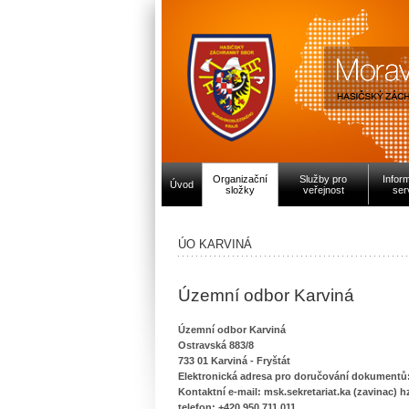
Organizační
Služby pro
Infor
Úvod
složky
veřejnost
ser
ÚO KARVINÁ
Územní odbor Karviná
Územní odbor Karviná
Ostravská 883/8
733 01 Karviná - Fryštát
Elektronická adresa pro doručování dokumentů:
Kontaktní e-mail: msk.sekretariat.ka (zavinac) h
telefon: +420 950 711 011