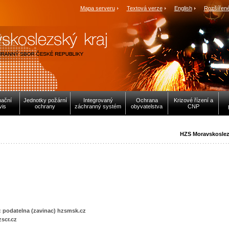
Mapa serveru
Textová verze
English
Rozšířené
mační
Jednotky požární
Integrovaný
Ochrana
Krizové řízení a
vis
ochrany
záchranný systém
obyvatelstva
CNP
HZS Moravskoslez
 podatelna (zavinac) hzsmsk.cz
zscr.cz