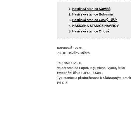
Hasičská stanice Karviná
Hasičská stanice Bohumín
Hasičská stanice Český Těšín
HASIČSKÁ STANICE HAVÍŘOV
Hasičská stanice Orlová
Karvinská 1277/1
736 01 Havířov-Město
Tel.: 950 712 011
Velitel stanice : npor. Ing. Michal Vydra, MBA
Evidenční číslo : JPO - 813011
Typ stanice
a předurčenost k záchranným prac
P4-C-Z