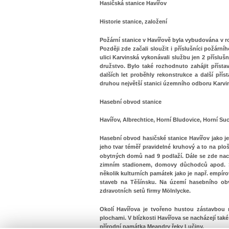
Hasičská stanice Havířov
Historie stanice, založení
Požární stanice v Havířově byla vybudována v r
Později zde začali sloužit i příslušníci požár
ulici Karvinská vykonávali službu jen 2 příslu
družstvo. Bylo také rozhodnuto zahájit příst
dalších let proběhly rekonstrukce a další pří
druhou největší stanici územního odboru Karvi
Hasební obvod stanice
Havířov, Albrechtice, Horní Bludovice, Horní Su
Hasební obvod hasičské stanice Havířov jako je
jeho tvar téměř pravidelné kruhový a to na plo
obytných domů nad 9 podlaží. Dále se zde nach
zimním stadionem, domovy důchodců apod. Sp
několik kulturních památek jako je např. empír
staveb na Těšínsku. Na území hasebního ob
zdravotních setů firmy Mölnlycke.
Okolí Havířova je tvořeno hustou zástavbou 
plochami. V blízkosti Havířova se nacházejí tak
přírodní památka Meandry řeky Lučiny.