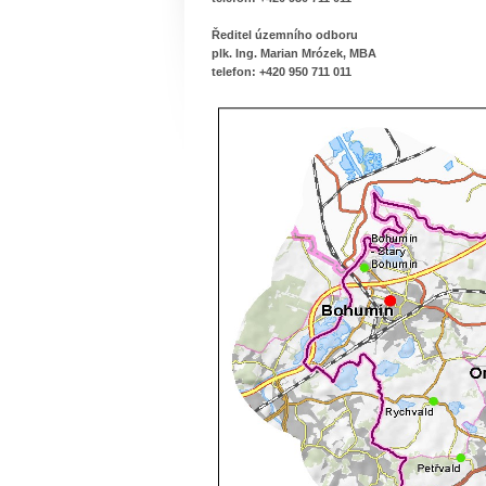
Ředitel územního odboru
plk. Ing. Marian Mrózek, MBA
telefon: +420 950 711 011