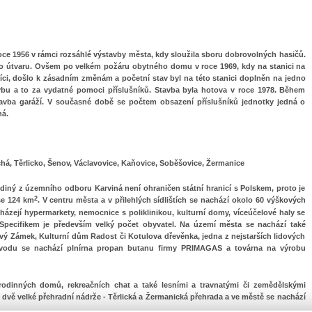
oce 1956 v rámci rozsáhlé výstavby města, kdy sloužila sboru dobrovolných hasičů.
ního útvaru. Ovšem po velkém požáru obytného domu v roce 1969, kdy na stanici na
šníci, došlo k zásadním změnám a početní stav byl na této stanici doplněn na jedno
avbu a to za vydatné pomoci příslušníků. Stavba byla hotova v roce 1978. Během
stavba garáží. V současné době se počtem obsazení příslušníků jednotky jedná o
ná.
chá, Těrlicko, Šenov, Václavovice, Kaňovice, Soběšovice, Žermanice
diný z územního odboru Karviná není ohraničen státní hranicí s Polskem, proto je
2
še 124 km
. V centru města a v přilehlých sídlištích se nachází okolo 60 výškových
ázejí hypermarkety, nemocnice s poliklinikou, kulturní domy, víceúčelové haly se
ecifikem je především velký počet obyvatel. Na území města se nachází také
ový Zámek, Kulturní dům Radost či Kotulova dřevěnka, jedna z nejstarších lidových
vodu se nachází plnírna propan butanu firmy PRIMAGAS a továrna na výrobu
rodinných domů, rekreačních chat a také lesními a travnatými či zemědělskými
é dvě velké přehradní nádrže - Těrlická a Žermanická přehrada a ve městě se nachází