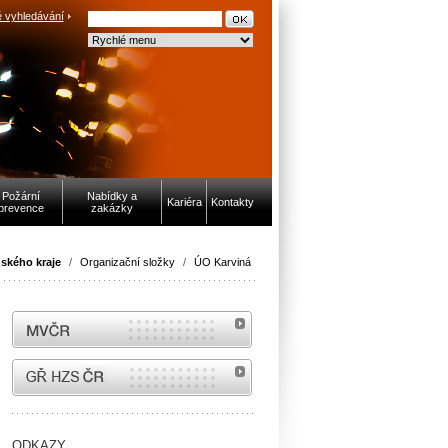
 vyhledávání
Požární
Nabídky a
Kariéra
Kontakty
prevence
zakázky
ského kraje
/
Organizační složky
/
ÚO Karviná
MVČR
internetové stránky Hasiči ČR
ODKAZY