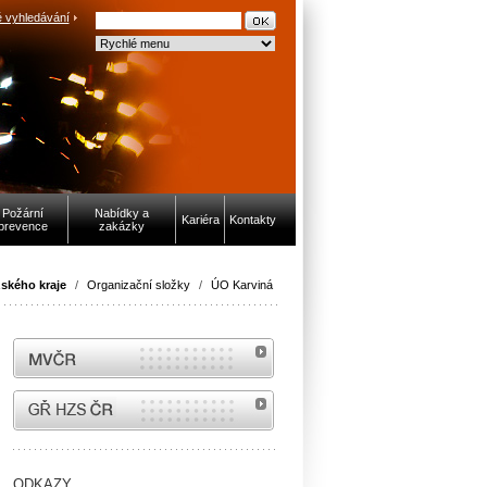
 vyhledávání
Požární
Nabídky a
Kariéra
Kontakty
prevence
zakázky
ského kraje
/
Organizační složky
/
ÚO Karviná
MVČR
internetové stránky Hasiči ČR
ODKAZY