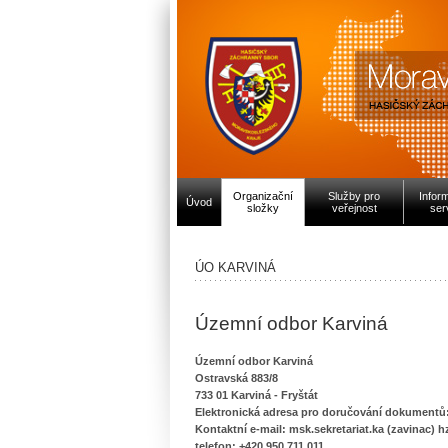
Organizační
Služby pro
Infor
Úvod
složky
veřejnost
ser
ÚO KARVINÁ
Územní odbor Karviná
Územní odbor Karviná
Ostravská 883/8
733 01 Karviná - Fryštát
Elektronická adresa pro doručování dokumentů:
Kontaktní e-mail: msk.sekretariat.ka (zavinac) h
telefon: +420 950 711 011