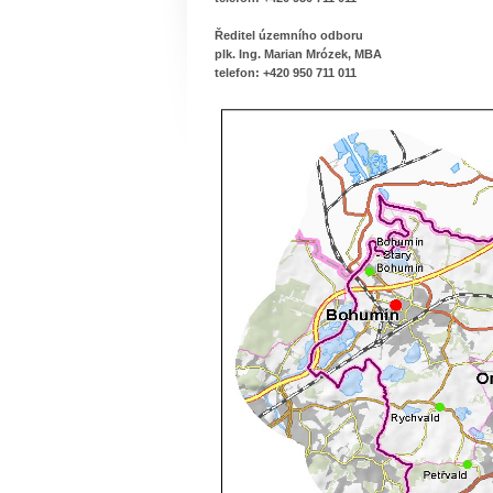
Ředitel územního odboru
plk. Ing. Marian Mrózek, MBA
telefon: +420 950 711 011