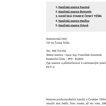
Hasičská stanice Karviná
Hasičská stanice Bohumín
HASIČSKÁ STANICE ČESKÝ TĚŠÍN
Hasičská stanice Havířov
Hasičská stanice Orlová
Sokolovská 2115
737 01 Český Tešín
Tel.: 950 713 011
Velitel stanice : npor. Ing. František Glombek
Evidenční číslo : JPO - 813012
Typ stanice
a předurčenost k záchranným prac
P2-C-Z
Historie profesionálních hasičů v Českém Těšín
sloužit dva řidiči. Toto trvalo, až do roku 1