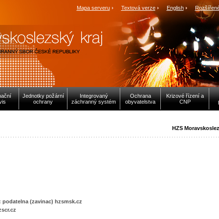
Mapa serveru
Textová verze
English
Rozšířené
mační
Jednotky požární
Integrovaný
Ochrana
Krizové řízení a
vis
ochrany
záchranný systém
obyvatelstva
CNP
HZS Moravskoslez
 podatelna (zavinac) hzsmsk.cz
zscr.cz