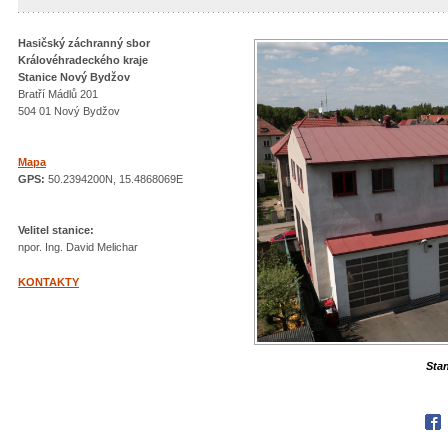
Hasičský záchranný sbor
Královéhradeckého kraje
Stanice Nový Bydžov
Bratří Mádlů 201
504 01 Nový Bydžov
Mapa
GPS:
50.2394200N, 15.4868069E
Velitel stanice:
npor. Ing. David Melichar
KONTAKTY
Sta
Fac