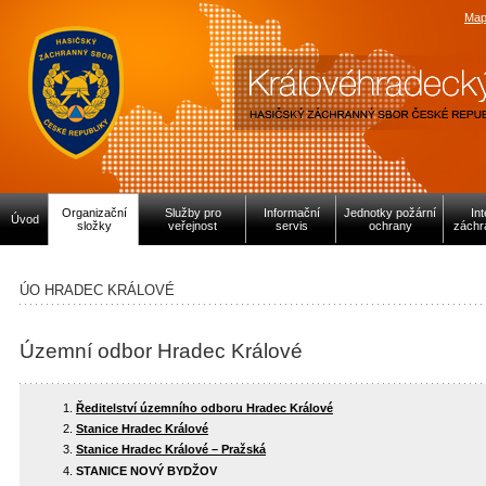
Map
Organizační
Služby pro
Informační
Jednotky požární
In
Úvod
složky
veřejnost
servis
ochrany
záchr
ÚO HRADEC KRÁLOVÉ
Územní odbor Hradec Králové
Ředitelství územního odboru Hradec Králové
Stanice Hradec Králové
Stanice Hradec Králové – Pražská
STANICE NOVÝ BYDŽOV