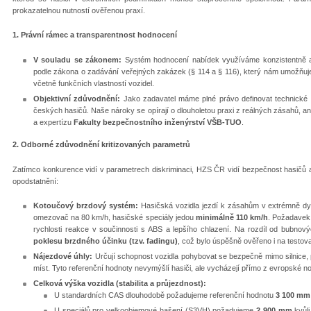
prokazatelnou nutností ověřenou praxí.
1. Právní rámec a transparentnost hodnocení
V souladu se zákonem:
Systém hodnocení nabídek využíváme konzistentně a
podle zákona o zadávání veřejných zakázek (§ 114 a § 116), který nám umožňuj
včetně funkčních vlastností vozidel.
Objektivní zdůvodnění:
Jako zadavatel máme plné právo definovat technické 
českých hasičů. Naše nároky se opírají o dlouholetou praxi z reálných zásahů, a
a expertízu
Fakulty bezpečnostního inženýrství VŠB-TUO
.
2. Odborné zdůvodnění kritizovaných parametrů
Zatímco konkurence vidí v parametrech diskriminaci, HZS ČR vidí bezpečnost hasičů 
opodstatnění:
Kotoučový brzdový systém:
Hasičská vozidla jezdí k zásahům v extrémně dy
omezovač na 80 km/h, hasičské speciály jedou
minimálně 110 km/h
. Požadavek 
rychlosti reakce v součinnosti s ABS a lepšího chlazení. Na rozdíl od bubnov
poklesu brzdného účinku (tzv. fadingu)
, což bylo úspěšně ověřeno i na testov
Nájezdové úhly:
Určují schopnost vozidla pohybovat se bezpečně mimo silnice, 
míst. Tyto referenční hodnoty nevymýšlí hasiči, ale vycházejí přímo z evropské 
Celková výška vozidla (stabilita a průjezdnost):
U standardních CAS dlouhodobě požadujeme referenční hodnotu
3 100 mm
U speciálů pro velkoobjemové hašení (S3VH) požadujeme
2 900 mm
kvůli