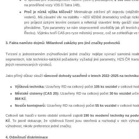
na prověřené vozy V3S či Tatra 148).
Proč je nízká výška klíčová?
Minimalizuje zdržení při dojezdu (objíždě
vedení). Má zásadní vliv na stabilitu – nižší těžiště dramaticky snižuje riz
pro průjezd úzkými lesními cestami a reflektují stavební limity garáží st
převádíme. Tyto parametry se nám stoprocentně osvědčily jak při lesních 
Řecku). Výjimku tvoří CAS pro ryze městský provoz, což se zohledňuje ve
3. Fakta namísto dojmů: Miliardové zakázky pro jiné značky podvozků
Tvrzení o jednostranném zvýhodňování jedné značky nejlépe vyvrací samotná real
segmentech, kde technicko-taktické požadavky vyžadují jiné parametry, HZS ČR trans
jiných renomovaných výrobců.
Jako přímý důkaz slouží
rámcové dohody uzavřené v letech 2022–2025 na techni
Výšková technika:
Uzavřeny RD na celkový počet
105 ks vozidel
v celkové ho
Městské cisterny (CAS 20):
Uzavřeny RD na celkový počet
30 ks vozidel
urče
864 Kč
.
Nosiče kontejnerů:
Uzavřeny RD na celkový počet
55 ks vozidel
v celkové hod
Celkově tak hasiči v tomto období smluvně zajistili
190 ks moderní techniky na podv
Kč
. To jasně dokazuje, že výběrová řízení jsou otevřená a rozhodují v nich výhr
výhodnost, nikoliv preference jedné značky.
4. Odmítnutí diskriminace