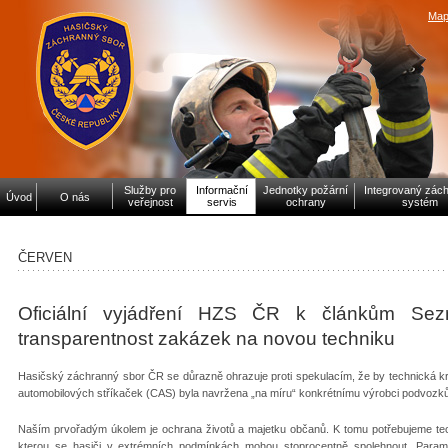
Map
Služby pro
Informační
Jednotky požární
Integrovaný zác
Úvod
O nás
veřejnost
servis
ochrany
systém
ČERVEN
Oficiální vyjádření HZS ČR k článkům Sez
transparentnost zakázek na novou techniku
Hasičský záchranný sbor ČR se důrazně ohrazuje proti spekulacím, že by technická kri
automobilových stříkaček (CAS) byla navržena „na míru“ konkrétnímu výrobci podvozk
Naším prvořadým úkolem je ochrana životů a majetku občanů. K tomu potřebujeme te
kterou se hasiči v extrémních podmínkách mohou stoprocentně spolehnout. Parame