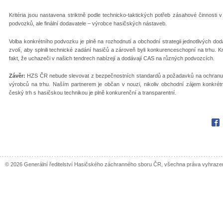
Kritéria jsou nastavena striktně podle technicko-taktických potřeb zásahové činnost
podvozků, ale finální dodavatele – výrobce hasičských nástaveb.
Volba konkrétního podvozku je plně na rozhodnutí a obchodní strategii jednotlivých dod
zvolí, aby splnili technické zadání hasičů a zároveň byli konkurenceschopní na trhu. K
fakt, že uchazeči v našich tendrech nabízejí a dodávají CAS na různých podvozcích.
Závěr:
HZS ČR nebude slevovat z bezpečnostních standardů a požadavků na ochranu živ
výrobců na trhu. Naším partnerem je občan v nouzi, nikoliv obchodní zájem konkrétn
český trh s hasičskou technikou je plně konkurenční a transparentní.
Fac
© 2026 Generální ředitelství Hasičského záchranného sboru ČR, všechna práva vyhraze