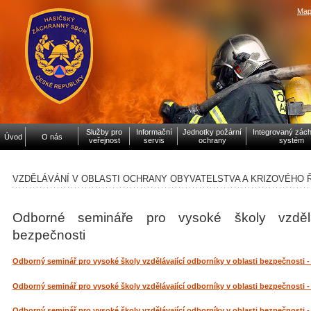
Map
Služby pro
Informační
Jednotky požární
Integrovaný zác
Úvod
O nás
veřejnost
servis
ochrany
systém
VZDĚLÁVÁNÍ V OBLASTI OCHRANY OBYVATELSTVA A KRIZOVÉHO Ř
Odborné semináře pro vysoké školy vzděláv
bezpečnosti
Odborný seminář pro vysoké školy vzdělávající odborníky v oblasti bezpečnosti -
Odborný seminář pro vysoké školy vzdělávající odborníky v oblasti bezpečnosti -
Odborný seminář pro vysoké školy vzdělávající odborníky v oblasti bezpečnosti -