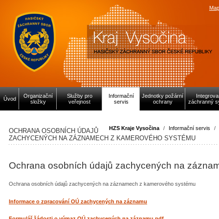
Map
Organizační
Služby pro
Informační
Jednotky požární
Integrov
Úvod
složky
veřejnost
servis
ochrany
záchranný s
HZS Kraje Vysočina
/
Informační servis
/
OCHRANA OSOBNÍCH ÚDAJŮ
ZACHYCENÝCH NA ZÁZNAMECH Z KAMEROVÉHO SYSTÉMU
Ochrana osobních údajů zachycených na zázna
Ochrana osobních údajů zachycených na záznamech z kamerového systému
Informace o zpracování OÚ zachycených na záznamu
Formulář žádosti o výmaz OÚ zachycených na záznamu.pdf