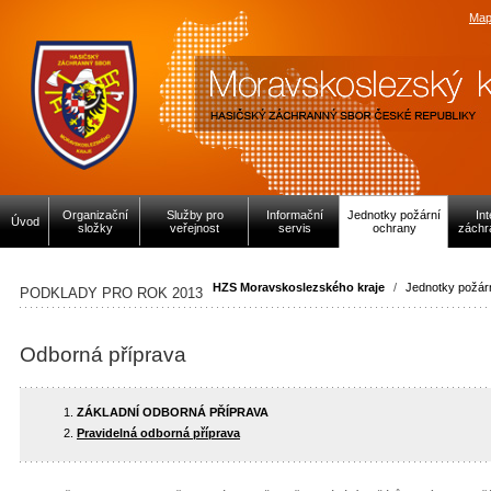
Map
Organizační
Služby pro
Informační
Jednotky požární
In
Úvod
složky
veřejnost
servis
ochrany
záchr
HZS Moravskoslezského kraje
/
Jednotky požár
PODKLADY PRO ROK 2013
Odborná příprava
ZÁKLADNÍ ODBORNÁ PŘÍPRAVA
Pravidelná odborná příprava