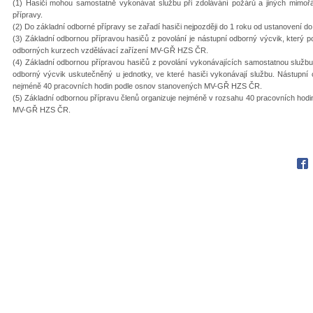
(1) Hasiči mohou samostatně vykonávat službu při zdolávání požárů a jiných mimoř
přípravy.
(2) Do základní odborné přípravy se zařadí hasiči nejpozději do 1 roku od ustanovení do
(3) Základní odbornou přípravou hasičů z povolání je nástupní odborný výcvik, kter
odborných kurzech vzdělávací zařízení MV-GŘ HZS ČR.
(4) Základní odbornou přípravou hasičů z povolání vykonávajících samostatnou službu
odborný výcvik uskutečněný u jednotky, ve které hasiči vykonávají službu. Nástupní o
nejméně 40 pracovních hodin podle osnov stanovených MV-GŘ HZS ČR.
(5) Základní odbornou přípravu členů organizuje nejméně v rozsahu 40 pracovních hodin
MV-GŘ HZS ČR.
Fac