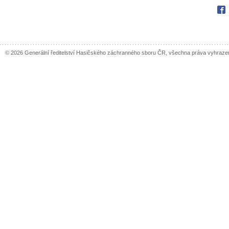
Fac
© 2026 Generální ředitelství Hasičského záchranného sboru ČR, všechna práva vyhraze