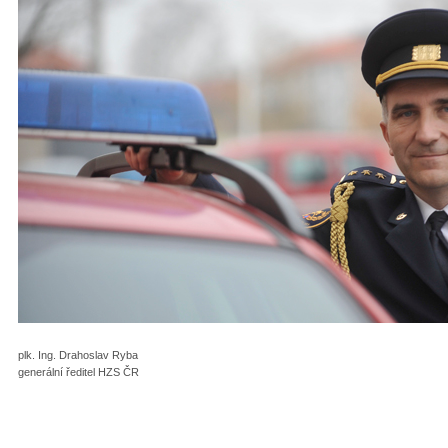
plk. Ing. Drahoslav Ryba
generální ředitel HZS ČR