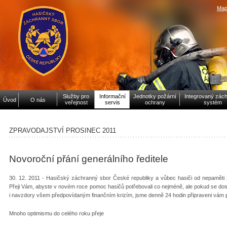
Map
Služby pro
Informační
Jednotky požární
Integrovaný zác
Úvod
O nás
veřejnost
servis
ochrany
systém
ZPRAVODAJSTVÍ PROSINEC 2011
Novoroční přání generálního ředitele
30. 12. 2011 - Hasičský záchranný sbor České republiky a vůbec hasiči od nepaměti zac
Přeji Vám, abyste v novém roce pomoc hasičů potřebovali co nejméně, ale pokud se dos
i navzdory všem předpovídaným finančním krizím, jsme denně 24 hodin připraveni vám
Mnoho optimismu do celého roku přeje