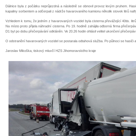
Dálnice byla z počátku neprůjezdná a následně se obnovil provoz levým pruhem. Hasiči z
kapaliny sorbentem a odčerpali z nádrže havarovaného kamionu několik stovek litrů naft
Vzhledem k tomu, že jedním z havarovaných vozidel byla cisterna převážející 40tis. litrů
Na místo proto přijela náhradní cisterna. Po 19. hodině zahájila odborná firma přečerp
D1 byl po dobu přečerpávání odkláněn. Ve 20.26 hodin ohlásil velitel ukončení přečerpáv
O odstranění havarovaných vozidel se postarala odtahová služba. Po půlnoci se hasiči ale 
Jaroslav Mikoška, tiskový mluvčí HZS Jihomoravského kraje