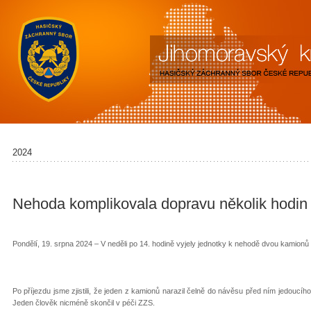
2024
Nehoda komplikovala dopravu několik hodin
Pondělí, 19. srpna 2024 – V neděli po 14. hodině vyjely jednotky k nehodě dvou kamio
Po příjezdu jsme zjistili, že jeden z kamionů narazil čelně do návěsu před ním jedoucí
Jeden člověk nicméně skončil v péči ZZS.