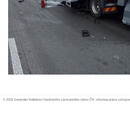
© 2026 Generální ředitelství Hasičského záchranného sboru ČR, všechna práva vyhraze