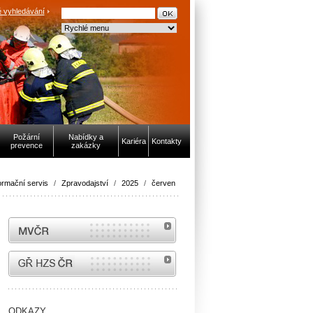
 vyhledávání
Požární
Nabídky a
Kariéra
Kontakty
prevence
zakázky
ormační servis
/
Zpravodajství
/
2025
/
červen
MVČR
internetové stránky Hasiči ČR
ODKAZY