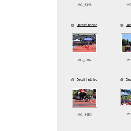
IMG_6343
IM
Detailní náhled
Det
IMG_6387
IM
Detailní náhled
Det
IM
IMG_6450