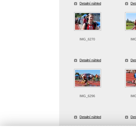
Detailní náhled
Det
IMG_6270
IM
Detailní náhled
Det
IMG_6296
IM
Detailní náhled
Det
Uložit vše jako ZIP soubor