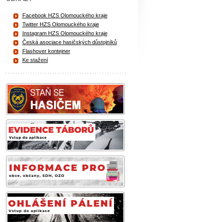
Facebook HZS Olomouckého kraje
Twitter HZS Olomouckého kraje
Instagram HZS Olomouckého kraje
Česká asociace hasičských důstojníků
Flashover kontejner
Ke stažení