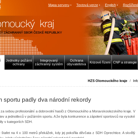
Mapa serveru
Textová verze
English
Rozšířené
í
Jednotky požární
Integrovaný
Ochrana
Krizové řízení
CNP a strategie
ochrany
záchranný systém
obyvatelstva
HZS Olomouckého kraje
/
Inf
m sportu padly dva národní rekordy
í za sebou profesionální a dobrovolní hasiči z Olomouckého a Moravskoslezského kraje. V
stev a jednotlivců v požárním sportu. A že byla konkurence a zápolení sportovců na vysoké
dly v kategoriích SDH.
ě štafet na 4 x 100 metrů překážek, kdy jej pokořila děvčata z SDH Oprechtice. A skvělý
, jejich výslednému času národní rekord také neodolal.