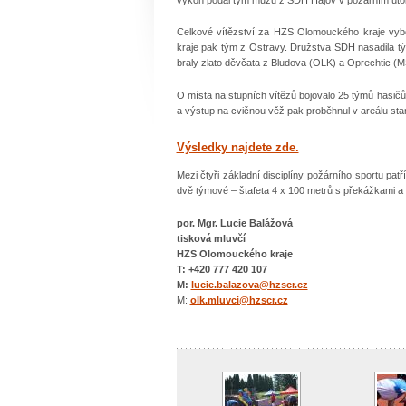
Celkové vítězství za HZS Olomouckého kraje vyb
kraje pak tým z Ostravy. Družstva SDH nasadila tý
braly zlato děvčata z Bludova (OLK) a Oprechtic (
O místa na stupních vítězů bojovalo 25 týmů hasičů 
a výstup na cvičnou věž pak proběhnul v areálu sta
Výsledky najdete zde.
Mezi čtyři základní disciplíny požárního sportu pat
dvě týmové – štafeta 4 x 100 metrů s překážkami a 
por. Mgr. Lucie Balážová
tisková mluvčí
HZS Olomouckého kraje
T: +420 777 420 107
M:
lucie.balazova@hzscr.cz
M:
olk.mluvci@hzscr.cz