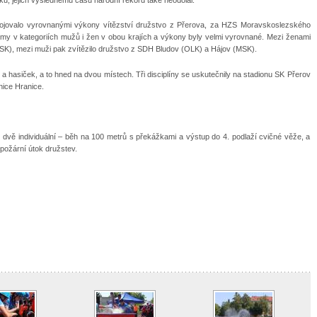
ojovalo vyrovnanými výkony vítězství družstvo z Přerova, za HZS Moravskoslezského
my v kategoriích mužů i žen v obou krajích a výkony byly velmi vyrovnané. Mezi ženami
MSK), mezi muži pak zvítězilo družstvo z SDH Bludov (OLK) a Hájov (MSK).
a hasiček, a to hned na dvou místech. Tři disciplíny se uskutečnily na stadionu SK Přerov
nice Hranice.
ří dvě individuální – běh na 100 metrů s překážkami a výstup do 4. podlaží cvičné věže, a
požární útok družstev.