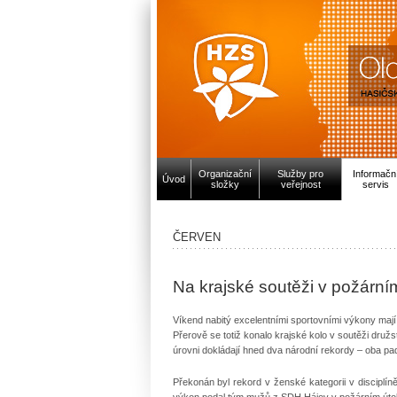
Organizační
Služby pro
Informačn
Úvod
složky
veřejnost
servis
ČERVEN
Na krajské soutěži v požární
Víkend nabitý excelentními sportovními výkony maj
Přerově se totiž konalo krajské kolo v soutěži druž
úrovni dokládají hned dva národní rekordy – oba pa
Překonán byl rekord v ženské kategorii v disciplín
výkon podal tým mužů z SDH Hájov v požárním útoku