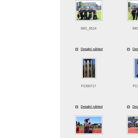
IMG_6514
IM
Detailní náhled
Det
P1300717
P1
Detailní náhled
Det