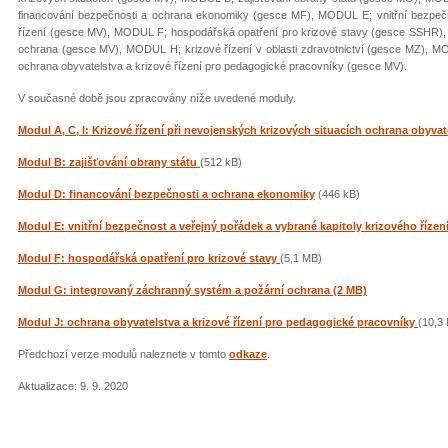
financování bezpečnosti a ochrana ekonomiky (gesce MF), MODUL E; vnitřní bezpečn
řízení (gesce MV), MODUL F; hospodářská opatření pro krizové stavy (gesce SSHR)
ochrana (gesce MV), MODUL H; krizové řízení v oblasti zdravotnictví (gesce MZ), MO
ochrana obyvatelstva a krizové řízení pro pedagogické pracovníky (gesce MV).
V současné době jsou zpracovány níže uvedené moduly.
Modul A, C, I: Krizové řízení při nevojenských krizových situacích ochrana obyvatel
Modul B: zajišťování obrany státu
(512 kB)
Modul D: financování bezpečnosti a ochrana ekonomiky
(446 kB)
Modul E: vnitřní bezpečnost a veřejný pořádek a vybrané kapitoly krizového řízen
Modul F: hospodářská opatření pro krizové stavy
(5,1 MB)
Modul G: integrovaný záchranný systém a požární ochrana (2 MB)
Modul J: ochrana obyvatelstva a krizové řízení pro pedagogické pracovníky
(10,3
Předchozí verze modulů naleznete v tomto
odkaze
.
Aktualizace: 9. 9. 2020