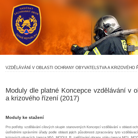
VZDĚLÁVÁNÍ V OBLASTI OCHRANY OBYVATELSTVA A KRIZOVÉHO Ř
Moduly dle platné Koncepce vzdělávání v ob
a krizového řízení (2017)
Moduly ke stažení
Pro potřeby vzdělávání cílových skupin stanovených Koncepcí vzdělávání v oblasti ochr
ústředními správními úřady podle oblasti jejich působnosti zpracovány tyto vzděláva
krizových situacích (gesce MV), MODUL B; zajišťování obrany státu (gesce MO), M