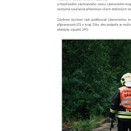
a Hasičského záchranného sboru Libereckého kraj
nezbytná současná přítomnost všech dotčených slož
Závěrem bychom rádi poděkovali Libereckému kra
připravenosti IZS v kraji. Díky této podpoře je mož
efektivity zásahů JPO.