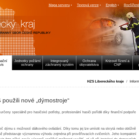
Mapa serveru
Textová verze
English
Rozšířené
mační
Jednotky požární
Integrovaný
Ochrana
Krizové řízení a
vis
ochrany
záchranný systém
obyvatelstva
CNP
HZS Libereckého kraje
/
Inform
ZS použili nové „dýmostroje“
určeny speciálně pro hasičské potřeby, profesionální hasiči pořídili díky finanční podpoře
eč dýmu s možností dálkového ovládání. Díky tomu jej lze umístit na skrytá nebo obtížně
i, což představuje významnou výhodu zejména při prověřovacích cvičeních. Jeho kompaktní
z foto níže) navíc výrazně rozšiřují možnosti využití, ať už při instalaci do dopravních