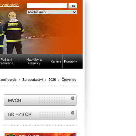
 vyhledávání
Požární
Nabídky a
Kariéra
Kontakty
prevence
zakázky
ační servis
/
Zpravodajství
/
2026
/
Červenec
MVČR
internetové stránky Hasiči ČR