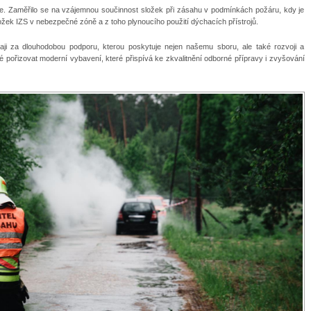
e. Zaměřilo se na vzájemnou součinnost složek při zásahu v podmínkách požáru, kdy je
ek IZS v nebezpečné zóně a z toho plynoucího použití dýchacích přístrojů.
ji za dlouhodobou podporu, kterou poskytuje nejen našemu sboru, ale také rozvoji a
né pořizovat moderní vybavení, které přispívá ke zkvalitnění odborné přípravy i zvyšování