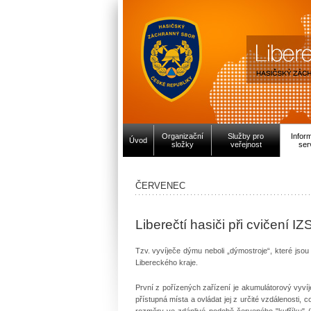
Organizační
Služby pro
Infor
Úvod
složky
veřejnost
ser
ČERVENEC
Liberečtí hasiči při cvičení I
Tzv. vyvíječe dýmu neboli „dýmostroje“, které jsou 
Libereckého kraje.
První z pořízených zařízení je akumulátorový vyvíj
přístupná místa a ovládat jej z určité vzdálenost
rozměry ve zdánlivé podobě červeného "kufříku" (vi