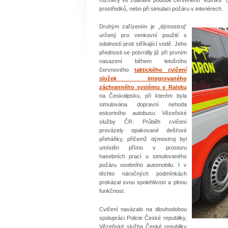
prostředků, nebo při simulaci požáru v interiérech.
Druhým zařízením je „dýmostroj“
určený pro venkovní použití s
odolností proti stříkající vodě. Jeho
přednosti se potvrdily již při prvním
nasazení během letošního
červnového
taktického cvičení
složek integrovaného
záchranného systému v Ralsku
na Českolipsku, při kterém byla
simulována dopravní nehoda
eskortního autobusu Vězeňské
služby ČR. Průběh cvičení
provázely opakované dešťové
přeháňky, přičemž dýmostroj byl
umístěn přímo v prostoru
hasebních prací u simulovaného
požáru osobního automobilu. I v
těchto náročných podmínkách
prokázal svou spolehlivost a plnou
funkčnost.
Cvičení navázalo na dlouhodobou
spolupráci Policie České republiky,
Vězeňské služba České republiky