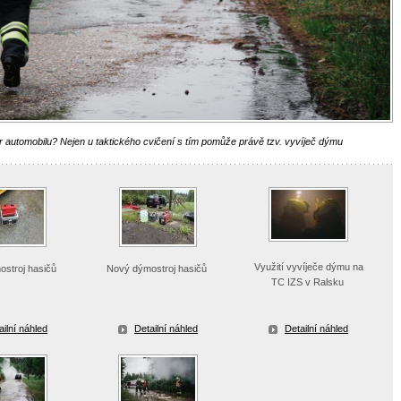
r automobilu? Nejen u taktického cvičení s tím pomůže právě tzv. vyvíječ dýmu
Využití vyvíječe dýmu na
ostroj hasičů
Nový dýmostroj hasičů
TC IZS v Ralsku
ailní náhled
Detailní náhled
Detailní náhled