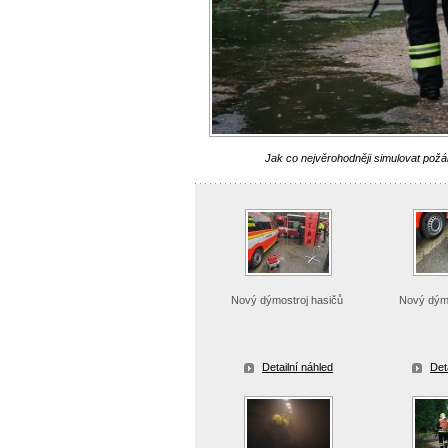
Jak co nejvěrohodněji simulovat požá
Nový dýmostroj hasičů
Nový dým
Detailní náhled
Det