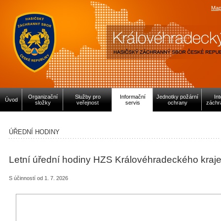
Map
Organizační
Služby pro
Informační
Jednotky požární
In
Úvod
složky
veřejnost
servis
ochrany
záchr
ÚŘEDNÍ HODINY
Letní úřední hodiny HZS Královéhradeckého kraj
S účinností od 1. 7. 2026