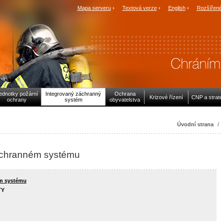
Mapa serveru
Textová verze
English
Rozšířené
ednotky požární
Integrovaný záchranný
Ochrana
Krizové řízení
CNP a strat
ochrany
systém
obyvatelstva
Úvodní strana
/
áchranném systému
ém systému
TY