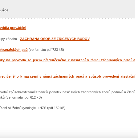
oušce
avidla provádění
tupy zásahu -
ZÁCHRANA OSOB ZE ZŘÍCENÝCH BUDOV
chranářských psů
(ve formátu pdf 723 kB)
davky na psovoda se psem předurčeného k nasazení v rámci záchranných prací a
reurčeného k nasazení v rámci záchranných prací a způsob provedení atestační
votní způsobilosti zaměstnanců jednotek hasičských záchranných sborů podniků a členů
ků (ve formátu .pdf 612 kB)
ízení služební kynologie u HZS (pdf 152 kB)