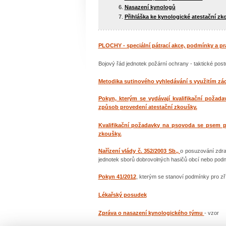
Nasazení kynologů
Přihláška ke kynologické atestační zk
PLOCHY - speciální pátrací akce, podmínky a pr
Bojový řád jednotek požární ochrany - taktické pos
Metodika sutinového vyhledávání s využitím zá
Pokyn, kterým se vydávají kvalifikační poža
způsob provedení atestační zkoušky.
Kvalifikační požadavky na psovoda se psem p
zkoušky.
Nařízení vlády č. 352/2003 Sb.,
o posuzování zdra
jednotek sborů dobrovolných hasičů obcí nebo podni
Pokyn 41/2012
, kterým se stanoví podmínky pro zř
Lékařský posudek
Zpráva o nasazení kynologického týmu
- vzor