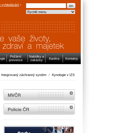
 vyhledávání
Požární
Nabídky a
egie
Kariéra
Kontakty
prevence
zakázky
Integrovaný záchranný systém
/
Kynologie v IZS
MVČR
internetové stránky Policie ČR