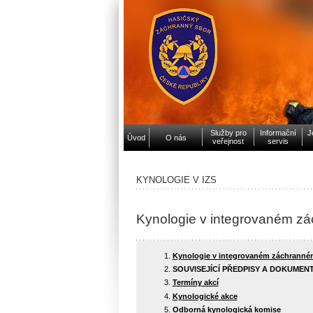
Služby pro
Informační
J
Úvod
O nás
veřejnost
servis
KYNOLOGIE V IZS
Kynologie v integrovaném z
Kynologie v integrovaném záchrann
SOUVISEJÍCÍ PŘEDPISY A DOKUMEN
Termíny akcí
Kynologické akce
Odborná kynologická komise