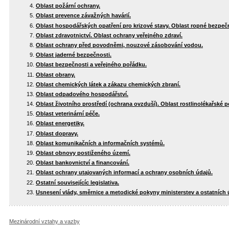
Oblast požární ochrany.
Oblast prevence závažných havárií.
Oblast hospodářských opatření pro krizové stavy. Oblast ropné bezpečn
Oblast zdravotnictví. Oblast ochrany veřejného zdraví.
Oblast ochrany před povodněmi, nouzové zásobování vodou.
Oblast jaderné bezpečnosti.
Oblast bezpečnosti a veřejného pořádku.
Oblast obrany.
Oblast chemických látek a zákazu chemických zbraní.
Oblast odpadového hospodářství.
Oblast životního prostředí (ochrana ovzduší). Oblast rostlinolékařské p
Oblast veterinární péče.
Oblast energetiky.
Oblast dopravy.
Oblast komunikačních a informačních systémů.
Oblast obnovy postiženého území.
Oblast bankovnictví a financování.
Oblast ochrany utajovaných informací a ochrany osobních údajů.
Ostatní souvisejícíc legislativa.
Usnesení vlády, směrnice a metodické pokyny ministerstev a ostatních 
Mezinárodní vztahy a vazby