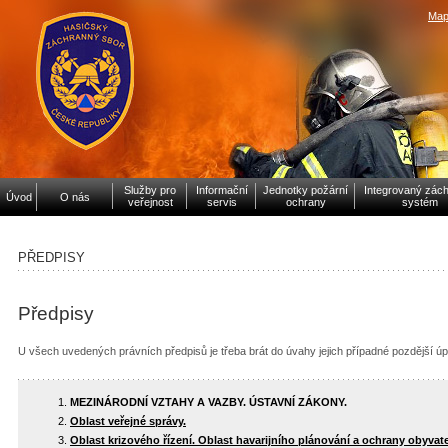
Map
Služby pro
Informační
Jednotky požární
Integrovaný zác
Úvod
O nás
veřejnost
servis
ochrany
systém
PŘEDPISY
Předpisy
U všech uvedených právních předpisů je třeba brát do úvahy jejich případné pozdější ú
MEZINÁRODNÍ VZTAHY A VAZBY. ÚSTAVNÍ ZÁKONY.
Oblast veřejné správy.
Oblast krizového řízení. Oblast havarijního plánování a ochrany obyvate