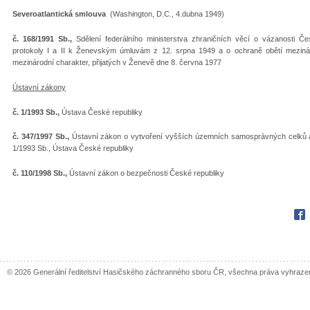
Severoatlantická smlouva
(Washington, D.C., 4.dubna 1949)
č. 168/1991 Sb.,
Sdělení federálního ministerstva zhraničních věcí o vázanosti Če
protokoly I a II k Ženevským úmluvám z 12. srpna 1949 a o ochraně obětí mezináro
mezinárodní charakter, přijatých v Ženevě dne 8. června 1977
Ústavní zákony
č. 1/1993 Sb.,
Ústava České republiky
č. 347/1997 Sb.,
Ústavní zákon o vytvoření vyšších územních samosprávných celků 
1/1993 Sb., Ústava České republiky
č. 110/1998 Sb.,
Ústavní zákon o bezpečnosti České republiky
Fac
© 2026 Generální ředitelství Hasičského záchranného sboru ČR, všechna práva vyhraze