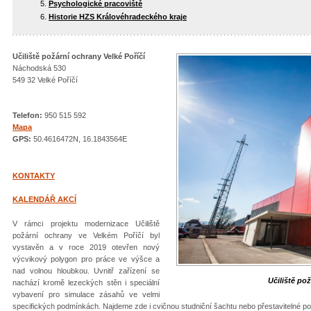
Psychologické pracoviště
Historie HZS Královéhradeckého kraje
Učiliště požární ochrany Velké Poříčí
Náchodská 530
549 32 Velké Poříčí
Telefon:
950 515 592
Mapa
GPS:
50.4616472N, 16.1843564E
KONTAKTY
KALENDÁŘ AKCÍ
V rámci projektu modernizace Učiliště
požární ochrany ve Velkém Poříčí byl
vystavěn a v roce 2019 otevřen nový
výcvikový polygon pro práce ve výšce a
nad volnou hloubkou. Uvnitř zařízení se
Učiliště po
nachází kromě lezeckých stěn i speciální
vybavení pro simulace zásahů ve velmi
specifických podmínkách. Najdeme zde i cvičnou studniční šachtu nebo přestavitelné po