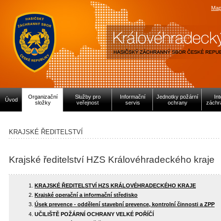
Map
Organizační
Služby pro
Informační
Jednotky požární
In
Úvod
složky
veřejnost
servis
ochrany
záchr
KRAJSKÉ ŘEDITELSTVÍ
Krajské ředitelství HZS Královéhradeckého kraje
KRAJSKÉ ŘEDITELSTVÍ HZS KRÁLOVÉHRADECKÉHO KRAJE
Krajské operační a informační středisko
Úsek prevence - oddělení stavební prevence, kontrolní činnosti a ZPP
UČILIŠTĚ POŽÁRNÍ OCHRANY VELKÉ POŘÍČÍ