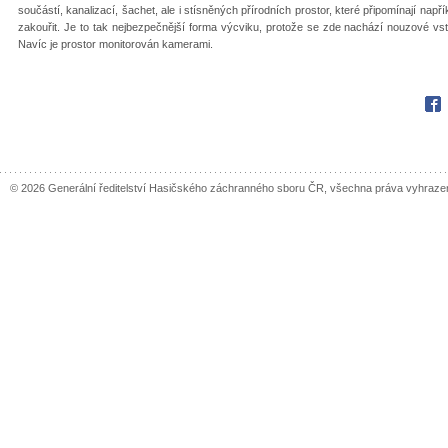
součástí, kanalizací, šachet, ale i stísněných přírodních prostor, které připomínají nap
zakouřit. Je to tak nejbezpečnější forma výcviku, protože se zde nachází nouzové vstu
Navíc je prostor monitorován kamerami.
Fac
© 2026 Generální ředitelství Hasičského záchranného sboru ČR, všechna práva vyhraze