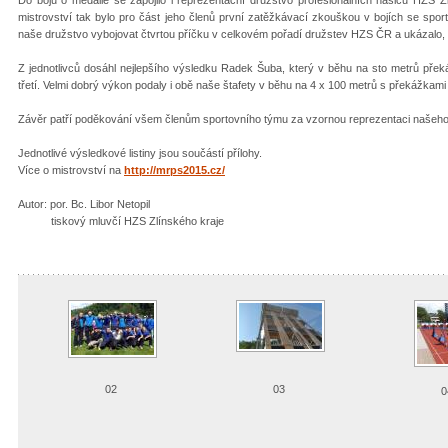
mistrovství tak bylo pro část jeho členů první zatěžkávací zkouškou v bojích se sporto
naše družstvo vybojovat čtvrtou příčku v celkovém pořadí družstev HZS ČR a ukázalo, že
Z jednotlivců dosáhl nejlepšího výsledku Radek Šuba, který v běhu na sto metrů přek
třetí. Velmi dobrý výkon podaly i obě naše štafety v běhu na 4 x 100 metrů s překážkami
Závěr patří poděkování všem členům sportovního týmu za vzornou reprezentaci našeho 
Jednotlivé výsledkové listiny jsou součástí přílohy.
Více o mistrovství na
http://mrps2015.cz/
Autor: por. Bc. Libor Netopil
tiskový mluvčí HZS Zlínského kraje
02
03
0