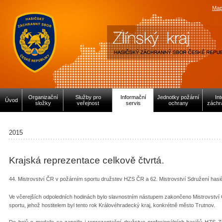
Map
Organizační
Služby pro
Informační
Jednotky požární
In
Úvod
složky
veřejnost
servis
ochrany
záchr
2015
Krajská reprezentace celkově čtvrtá.
44. Mistrovství ČR v požárním sportu družstev HZS ČR a 62. Mistrovství Sdružení hasi
Ve včerejších odpoledních hodinách bylo slavnostním nástupem zakončeno Mistrovství 
sportu, jehož hostitelem byl tento rok Královéhradecký kraj, konkrétně město Trutnov.
Do bojů o medaile se zapojilo i reprezentační družstvo profesionálních hasičů HZS Z