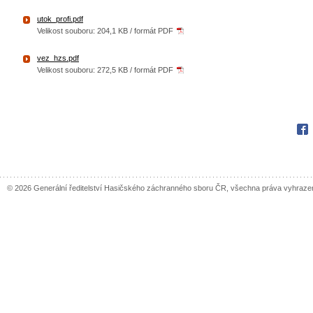
utok_profi.pdf
Velikost souboru: 204,1 KB / formát PDF
vez_hzs.pdf
Velikost souboru: 272,5 KB / formát PDF
Fac
© 2026 Generální ředitelství Hasičského záchranného sboru ČR, všechna práva vyhraze