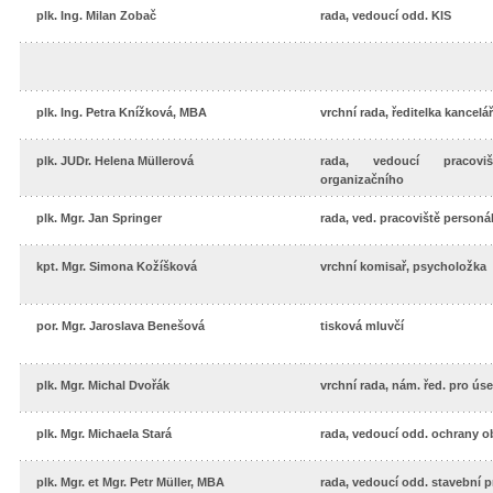
plk. Ing. Milan Zobač
rada, vedoucí odd. KIS
plk. Ing. Petra Knížková, MBA
vrchní rada, ředitelka kancelář
plk. JUDr. Helena Müllerová
rada, vedoucí pracov
organizačního
plk. Mgr. Jan Springer
rada, ved. pracoviště personá
kpt. Mgr. Simona Kožíšková
vrchní komisař, psycholožka
por. Mgr. Jaroslava Benešová
tisková mluvčí
plk. Mgr. Michal Dvořák
vrchní rada, nám. řed. pro ús
plk. Mgr. Michaela Stará
rada, vedoucí odd. ochrany o
plk. Mgr. et Mgr. Petr Müller, MBA
rada, vedoucí odd. stavební 