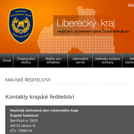
Map
Organizační
Služby pro
Informační
Jednotky požární
In
Úvod
složky
veřejnost
servis
ochrany
záchr
KRAJSKÉ ŘEDITELSTVÍ
Kontakty krajské ředitelství
Hasičský záchranný sbor Libereckého kraje
Krajské ředitelství
Barvířská ul. 29/10
460 01 Liberec III
IČO: 70888744