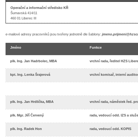
Operační a informační středisko KŘ
Šumavská 414/11
460 01 Liberec III
e-mailové adresy pracovníků jsou tvořeny jednotně dle šablony:
jmeno.prijmeni@hzscr
Jméno
Funkce
plk. Ing. Jan Hadrbolec, MBA
vrchní rada, ředitel HZS Liber
kpt. Ing. Lenka Šrajerová
vrchní komisař, interní audito
plk. Ing. Jan Hrdlička, MBA
vrchní rada, náměstek řed. pr
plk. Mgr. Jiří Červený
rada, vedoucí odd. IZS a služ
plk. Ing. Radek Hon
rada, vedoucí odd. KOPIS