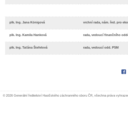
plk. Ing. Jana Königová
vrchní rada, nám. řed. pro e
plk. Ing. Kamila Hanková
rada, vedoucí finančního odd
plk. Ing. Taťána Štefelová
rada, vedoucí odd. PSM
Fac
© 2026 Generální ředitelství Hasičského záchranného sboru ČR, všechna práva vyhraze